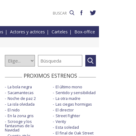
os
Actores y actrices
Carteles
Box-office
PROXIMOS ESTRENOS
La bola negra
El último mono
Sacamantecas
Sentido y sensibilidad
Noche de paz 2
La otra madre
La isla olvidada
Las ciegas hormigas
El nido
El director
En la zona gris
Street Fighter
Scrooge y los
Verity
fantasmas de la
Esta soledad
Navidad
El final de Oak Street
Cuenta atrás