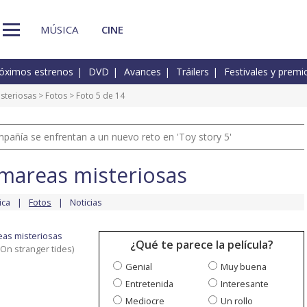
MÚSICA
CINE
óximos estrenos
DVD
Avances
Tráilers
Festivales y premi
isteriosas
>
Fotos
> Foto 5 de 14
pañía se enfrentan a un nuevo reto en 'Toy story 5'
n mareas misteriosas
ica
Fotos
Noticias
reas misteriosas
¿Qué te parece la película?
 On stranger tides)
Genial
Muy buena
Entretenida
Interesante
Mediocre
Un rollo