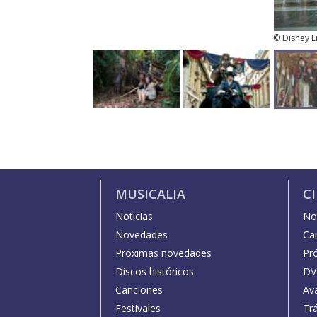
© Disney En
MUSICALIA
C
Noticias
Not
Novedades
Car
Próximas novedades
Pr
Discos históricos
DV
Canciones
Av
Festivales
Trá