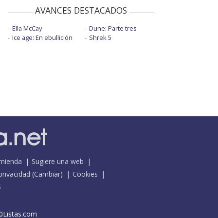
AVANCES DESTACADOS
Ella McCay
Dune: Parte tres
Ice age: En ebullición
Shrek 5
mienda
Sugiere una web
 privacidad
(
Cambiar
)
Cookies
S
0Listas.com