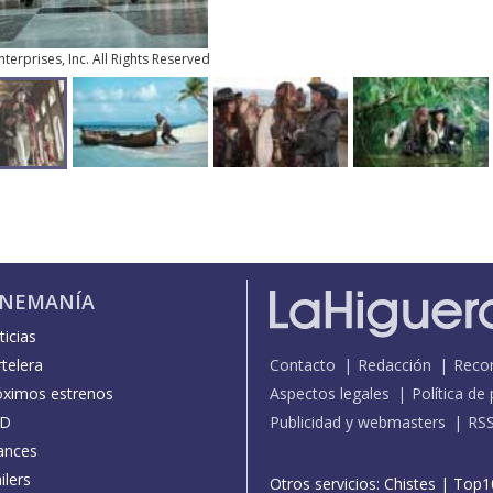
terprises, Inc. All Rights Reserved
INEMANÍA
icias
telera
Contacto
Redacción
Reco
óximos estrenos
Aspectos legales
Política de
D
Publicidad y webmasters
RS
ances
ilers
Otros servicios:
Chistes
|
Top1