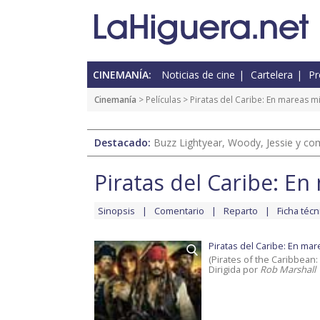
CINEMANÍA:
Noticias de cine
Cartelera
Pr
Cinemanía
> Películas >
Piratas del Caribe: En mareas m
Destacado:
Buzz Lightyear, Woody, Jessie y com
Piratas del Caribe: E
Sinopsis
Comentario
Reparto
Ficha técn
Piratas del Caribe: En ma
(Pirates of the Caribbean:
Dirigida por
Rob Marshall