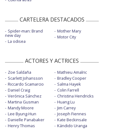
CARTELERA DESTACADOS
Spider-man: Brand
Mother Mary
new day
Motor City
La odisea
ACTORES Y ACTRICES
Zoe Saldaña
Mathieu Amalric
Scarlett Johansson
Bradley Cooper
Riccardo Scamarcio
Salma Hayek
Daniel Craig
Colin Farrell
Verónica Sánchez
Christina Hendricks
Martina Gusman
Huang Lu
Mandy Moore
Jim Carrey
Lee Byung-Hun
Joseph Fiennes
Danielle Panabaker
Kate Beckinsale
Henry Thomas
Kándido Uranga