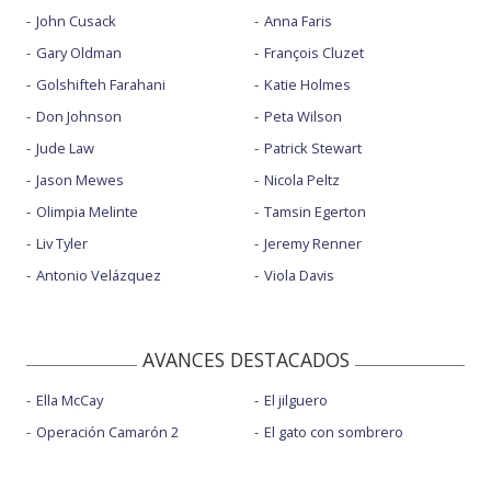
John Cusack
Anna Faris
Gary Oldman
François Cluzet
Golshifteh Farahani
Katie Holmes
Don Johnson
Peta Wilson
Jude Law
Patrick Stewart
Jason Mewes
Nicola Peltz
Olimpia Melinte
Tamsin Egerton
Liv Tyler
Jeremy Renner
Antonio Velázquez
Viola Davis
AVANCES DESTACADOS
Ella McCay
El jilguero
Operación Camarón 2
El gato con sombrero