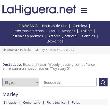
CINEMANÍA:
Noticias de cine
Cartelera
Próximos estrenos
DVD
Avances
Tráilers
Festivales y premios
Actores y actrices
Carteles
Box-office
Cinemanía
> Películas >
Marley
>
Fotos
> Foto 2 de 2
Destacado:
Buzz Lightyear, Woody, Jessie y compañía se
enfrentan a un nuevo reto en 'Toy story 5'
Marley
Sinopsis
Comentario
Ficha técnica
Fotos