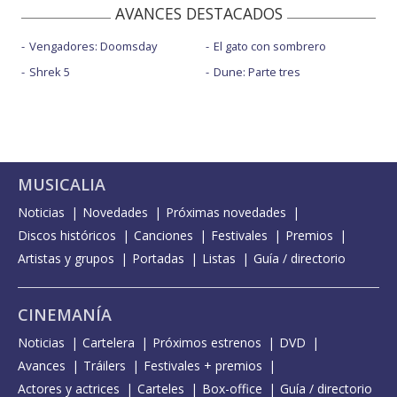
AVANCES DESTACADOS
Vengadores: Doomsday
El gato con sombrero
Shrek 5
Dune: Parte tres
MUSICALIA
Noticias
Novedades
Próximas novedades
Discos históricos
Canciones
Festivales
Premios
Artistas y grupos
Portadas
Listas
Guía / directorio
CINEMANÍA
Noticias
Cartelera
Próximos estrenos
DVD
Avances
Tráilers
Festivales + premios
Actores y actrices
Carteles
Box-office
Guía / directorio