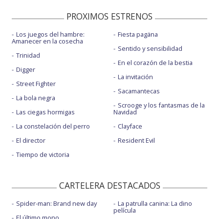
PROXIMOS ESTRENOS
Los juegos del hambre:
Fiesta pagäna
Amanecer en la cosecha
Sentido y sensibilidad
Trinidad
En el corazón de la bestia
Digger
La invitación
Street Fighter
Sacamantecas
La bola negra
Scrooge y los fantasmas de la
Las ciegas hormigas
Navidad
La constelación del perro
Clayface
El director
Resident Evil
Tiempo de victoria
CARTELERA DESTACADOS
Spider-man: Brand new day
La patrulla canina: La dino
película
El último mono