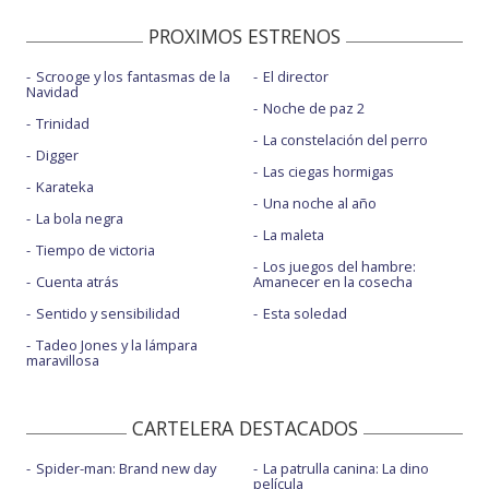
PROXIMOS ESTRENOS
Scrooge y los fantasmas de la
El director
Navidad
Noche de paz 2
Trinidad
La constelación del perro
Digger
Las ciegas hormigas
Karateka
Una noche al año
La bola negra
La maleta
Tiempo de victoria
Los juegos del hambre:
Cuenta atrás
Amanecer en la cosecha
Sentido y sensibilidad
Esta soledad
Tadeo Jones y la lámpara
maravillosa
CARTELERA DESTACADOS
Spider-man: Brand new day
La patrulla canina: La dino
película