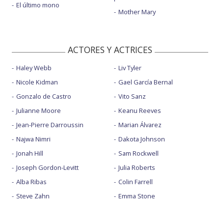
El último mono
Mother Mary
ACTORES Y ACTRICES
Haley Webb
Liv Tyler
Nicole Kidman
Gael García Bernal
Gonzalo de Castro
Vito Sanz
Julianne Moore
Keanu Reeves
Jean-Pierre Darroussin
Marian Álvarez
Najwa Nimri
Dakota Johnson
Jonah Hill
Sam Rockwell
Joseph Gordon-Levitt
Julia Roberts
Alba Ribas
Colin Farrell
Steve Zahn
Emma Stone