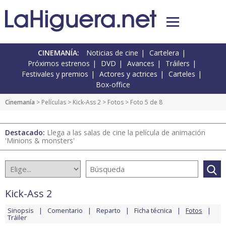
CINEMANÍA:
Noticias de cine
Cartelera
Próximos estrenos
DVD
Avances
Tráilers
Festivales y premios
Actores y actrices
Carteles
Box-office
Cinemanía
> Películas >
Kick-Ass 2
>
Fotos
> Foto 5 de 8
Destacado:
Llega a las salas de cine la película de animación
'Minions & monsters'
Kick-Ass 2
Sinopsis
Comentario
Reparto
Ficha técnica
Fotos
Tráiler