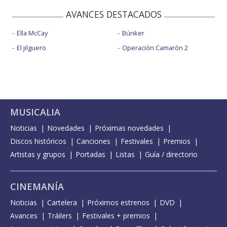
AVANCES DESTACADOS
Ella McCay
Búnker
El jilguero
Operación Camarón 2
MUSICALIA
Noticias
Novedades
Próximas novedades
Discos históricos
Canciones
Festivales
Premios
Artistas y grupos
Portadas
Listas
Guía / directorio
CINEMANÍA
Noticias
Cartelera
Próximos estrenos
DVD
Avances
Tráilers
Festivales + premios