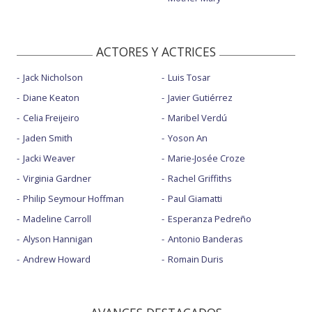
ACTORES Y ACTRICES
Jack Nicholson
Luis Tosar
Diane Keaton
Javier Gutiérrez
Celia Freijeiro
Maribel Verdú
Jaden Smith
Yoson An
Jacki Weaver
Marie-Josée Croze
Virginia Gardner
Rachel Griffiths
Philip Seymour Hoffman
Paul Giamatti
Madeline Carroll
Esperanza Pedreño
Alyson Hannigan
Antonio Banderas
Andrew Howard
Romain Duris