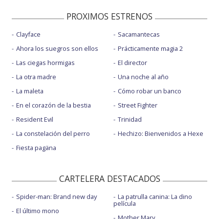
PROXIMOS ESTRENOS
Clayface
Sacamantecas
Ahora los suegros son ellos
Prácticamente magia 2
Las ciegas hormigas
El director
La otra madre
Una noche al año
La maleta
Cómo robar un banco
En el corazón de la bestia
Street Fighter
Resident Evil
Trinidad
La constelación del perro
Hechizo: Bienvenidos a Hexe
Fiesta pagäna
CARTELERA DESTACADOS
Spider-man: Brand new day
La patrulla canina: La dino
película
El último mono
Mother Mary