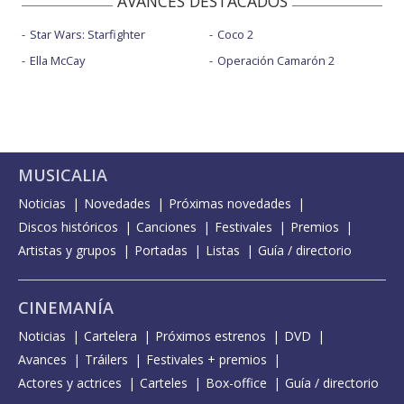
AVANCES DESTACADOS
Star Wars: Starfighter
Coco 2
Ella McCay
Operación Camarón 2
MUSICALIA
Noticias
Novedades
Próximas novedades
Discos históricos
Canciones
Festivales
Premios
Artistas y grupos
Portadas
Listas
Guía / directorio
CINEMANÍA
Noticias
Cartelera
Próximos estrenos
DVD
Avances
Tráilers
Festivales + premios
Actores y actrices
Carteles
Box-office
Guía / directorio