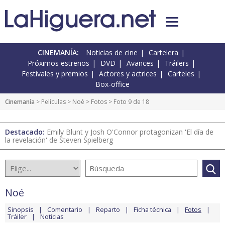
CINEMANÍA:
Noticias de cine
Cartelera
Próximos estrenos
DVD
Avances
Tráilers
Festivales y premios
Actores y actrices
Carteles
Box-office
Cinemanía
> Películas >
Noé
>
Fotos
> Foto 9 de 18
Destacado:
Emily Blunt y Josh O'Connor protagonizan 'El día de
la revelación' de Steven Spielberg
Noé
Sinopsis
Comentario
Reparto
Ficha técnica
Fotos
Tráiler
Noticias