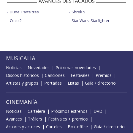
AVANCES DESTACADOS
Dune: Parte tres
Shrek 5
Coco 2
Star Wars: Starfighter
MUSICALIA
Noticias
Novedades
Próximas novedades
Discos históricos
Canciones
Festivales
Premios
Artistas y grupos
Portadas
Listas
Guía / directorio
CINEMANÍA
Noticias
Cartelera
Próximos estrenos
DVD
Avances
Tráilers
Festivales + premios
Actores y actrices
Carteles
Box-office
Guía / directorio