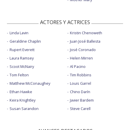
ACTORES Y ACTRICES
Linda Lavin
Kristin Chenoweth
Geraldine Chaplin
Juan José Ballesta
Rupert Everett
José Coronado
Laura Ramsey
Helen Mirren
Scoot McNairy
Al Pacino
Tom Felton
Tim Robbins
Matthew McConaughey
Louis Garrel
Ethan Hawke
Chino Darín
Keira Knightley
Javier Bardem
Susan Sarandon
Steve Carell