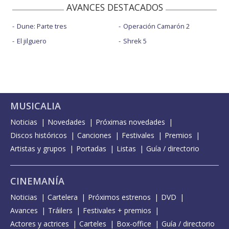
AVANCES DESTACADOS
Dune: Parte tres
Operación Camarón 2
El jilguero
Shrek 5
MUSICALIA
Noticias
Novedades
Próximas novedades
Discos históricos
Canciones
Festivales
Premios
Artistas y grupos
Portadas
Listas
Guía / directorio
CINEMANÍA
Noticias
Cartelera
Próximos estrenos
DVD
Avances
Tráilers
Festivales + premios
Actores y actrices
Carteles
Box-office
Guía / directorio