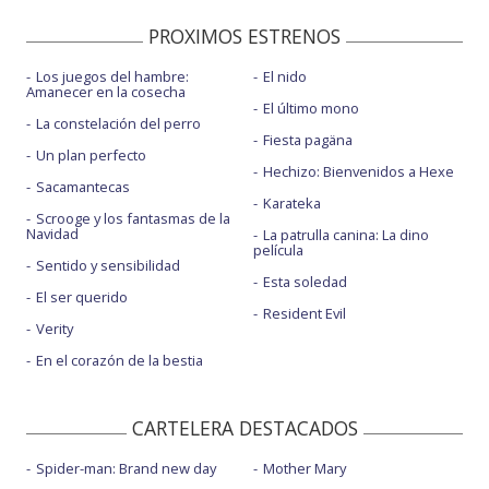
PROXIMOS ESTRENOS
Los juegos del hambre:
El nido
Amanecer en la cosecha
El último mono
La constelación del perro
Fiesta pagäna
Un plan perfecto
Hechizo: Bienvenidos a Hexe
Sacamantecas
Karateka
Scrooge y los fantasmas de la
Navidad
La patrulla canina: La dino
película
Sentido y sensibilidad
Esta soledad
El ser querido
Resident Evil
Verity
En el corazón de la bestia
CARTELERA DESTACADOS
Spider-man: Brand new day
Mother Mary