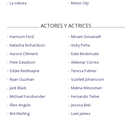
La odisea
Motor City
ACTORES Y ACTRICES
Harrison Ford
Miriam Giovanelli
Natasha Richardson
Vicky Peña
Aurore Clément
Kate Beckinsale
Pete Davidson
Aldemar Correa
Eddie Redmayne
Teresa Palmer
Ryan Guzman
Scarlett Johansson
Jack Black
Malina Weissman
Michael Fassbender
Fernando Tielve
Álex Angulo
Jessica Biel
Brit Marling
Liam James