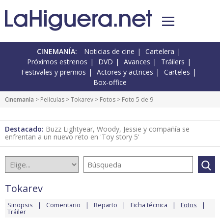
CINEMANÍA:
Noticias de cine
Cartelera
Próximos estrenos
DVD
Avances
Tráilers
Festivales y premios
Actores y actrices
Carteles
Box-office
Cinemanía
> Películas >
Tokarev
>
Fotos
> Foto 5 de 9
Destacado:
Buzz Lightyear, Woody, Jessie y compañía se
enfrentan a un nuevo reto en 'Toy story 5'
Tokarev
Sinopsis
Comentario
Reparto
Ficha técnica
Fotos
Tráiler