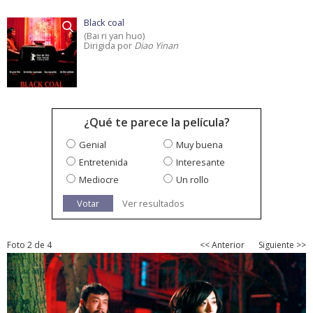
Black coal
(Bai ri yan huo)
Dirigida por
Diao Yinan
¿Qué te parece la película?
Genial
Muy buena
Entretenida
Interesante
Mediocre
Un rollo
Votar
Ver resultados
Foto 2 de 4
<< Anterior
Siguiente >>