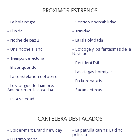
PROXIMOS ESTRENOS
La bola negra
Sentido y sensibilidad
El nido
Trinidad
Noche de paz 2
La isla olvidada
Una noche al año
Scrooge y los fantasmas de la
Navidad
Tiempo de victoria
Resident Evil
El ser querido
Las ciegas hormigas
La constelación del perro
En la zona gris
Los juegos del hambre:
Amanecer en la cosecha
Sacamantecas
Esta soledad
CARTELERA DESTACADOS
Spider-man: Brand new day
La patrulla canina: La dino
película
El último mono