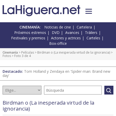
CINEMANÍA:
Noticias de cine
Cartelera
Próximos estrenos
DVD
Avances
Tráilers
Festivales y premios
Actores y actrices
Carteles
Box-office
Cinemanía
> Películas >
Birdman o (La inesperada virtud de la ignorancia)
>
Fotos
> Foto 3 de 4
Destacado:
Tom Holland y Zendaya en 'Spider-man: Brand new
day'
Birdman o (La inesperada virtud de la
ignorancia)