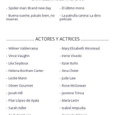
Spider-man: Brand new day
El último mono
Buena suerte, pásalo bien, no
La patrulla canina: La dino
mueras
película
ACTORES Y ACTRICES
Wilmer Valderrama
Mary Elizabeth Winstead
Vince Vaughn
Irene Visedo
Léa Seydoux
Itziar Ituño
Helena Bonham Carter
Aina Clotet
Leslie Mann
Jude Law
Olivier Gourmet
Rose McGowan
Jonah Hill
Jasmine Trinca
Pilar López de Ayala
María León
Sarah Adler
Isabel Ampudia