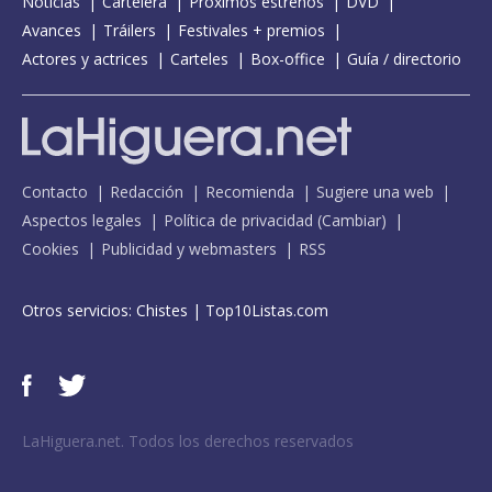
Noticias
Cartelera
Próximos estrenos
DVD
Avances
Tráilers
Festivales + premios
Actores y actrices
Carteles
Box-office
Guía / directorio
Contacto
Redacción
Recomienda
Sugiere una web
Aspectos legales
Política de privacidad
(
Cambiar
)
Cookies
Publicidad y webmasters
RSS
Otros servicios:
Chistes
|
Top10Listas.com
LaHiguera.net. Todos los derechos reservados