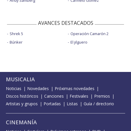
Andy Samberg
Carmelo Gómez
AVANCES DESTACADOS
Shrek 5
Operación Camarón 2
Búnker
El jilguero
MUSICALIA
Noticias
Novedades
Próximas novedades
Discos históricos
Canciones
Festivales
Premios
Artistas y grupos
Portadas
Listas
Guía / directorio
CINEMANÍA