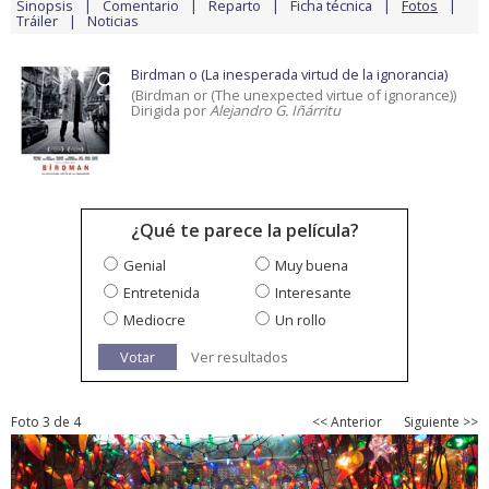
Sinopsis
Comentario
Reparto
Ficha técnica
Fotos
Tráiler
Noticias
Birdman o (La inesperada virtud de la ignorancia)
(Birdman or (The unexpected virtue of ignorance))
Dirigida por
Alejandro G. Iñárritu
¿Qué te parece la película?
Genial
Muy buena
Entretenida
Interesante
Mediocre
Un rollo
Votar
Ver resultados
Foto 3 de 4
<< Anterior
Siguiente >>