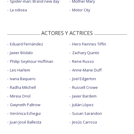
Spider-man: Brand new day
Mother Mary
La odisea
Motor City
ACTORES Y ACTRICES
Eduard Fernández
Hero Fiennes Tiffin
Javier Bódalo
Zachary Quinto
Philip Seymour Hoffman
Rene Russo
Leo Harlem
Anne-Marie Duff
Ivana Baquero
Joel Edgerton
Radha Mitchell
Russell Crowe
Mireia Oriol
Javier Bardem
Gwyneth Paltrow
Julián López
Verónica Echegui
Susan Sarandon
Juan José Ballesta
Jesús Carroza