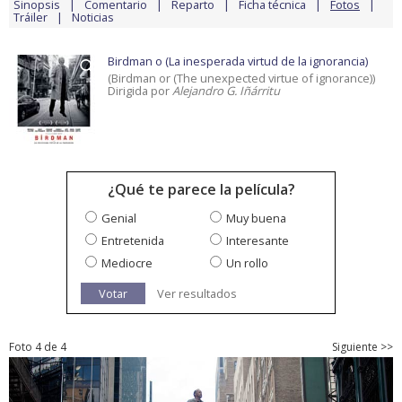
Sinopsis
Comentario
Reparto
Ficha técnica
Fotos
Tráiler
Noticias
Birdman o (La inesperada virtud de la ignorancia)
(Birdman or (The unexpected virtue of ignorance))
Dirigida por
Alejandro G. Iñárritu
¿Qué te parece la película?
Genial
Muy buena
Entretenida
Interesante
Mediocre
Un rollo
Votar
Ver resultados
Foto 4 de 4
Siguiente >>