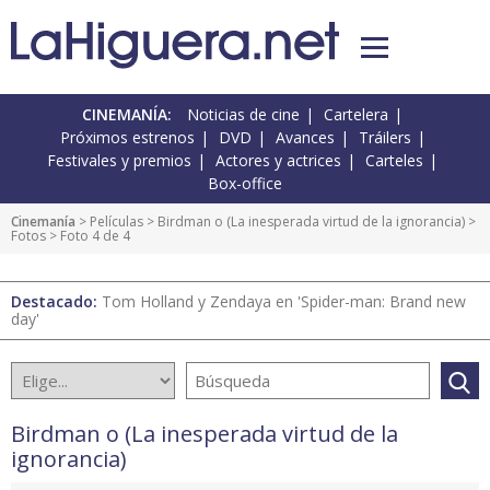
CINEMANÍA:
Noticias de cine
Cartelera
Próximos estrenos
DVD
Avances
Tráilers
Festivales y premios
Actores y actrices
Carteles
Box-office
Cinemanía
> Películas >
Birdman o (La inesperada virtud de la ignorancia)
>
Fotos
> Foto 4 de 4
Destacado:
Tom Holland y Zendaya en 'Spider-man: Brand new
day'
Birdman o (La inesperada virtud de la
ignorancia)