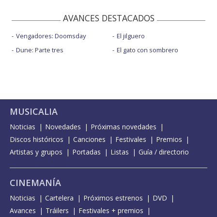
AVANCES DESTACADOS
Vengadores: Doomsday
El jilguero
Dune: Parte tres
El gato con sombrero
MUSICALIA
Noticias
Novedades
Próximas novedades
Discos históricos
Canciones
Festivales
Premios
Artistas y grupos
Portadas
Listas
Guía / directorio
CINEMANÍA
Noticias
Cartelera
Próximos estrenos
DVD
Avances
Tráilers
Festivales + premios