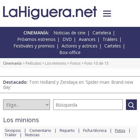
CINEMANÍA:
Noticias de cine
Cartelera
Próximos estrenos
DVD
Avances
Tráilers
Festivales y premios
Actores y actrices
Carteles
Box-office
Cinemanía
> Películas >
Los minions
>
Fotos
> Foto 10 de 15
Destacado:
Tom Holland y Zendaya en 'Spider-man: Brand new
day'
Los minions
Sinopsis
Comentario
Reparto
Ficha técnica
Fotos
Tráiler
Noticias