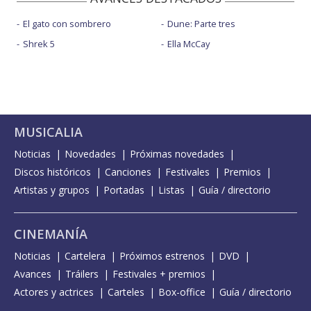
El gato con sombrero
Dune: Parte tres
Shrek 5
Ella McCay
MUSICALIA
Noticias
Novedades
Próximas novedades
Discos históricos
Canciones
Festivales
Premios
Artistas y grupos
Portadas
Listas
Guía / directorio
CINEMANÍA
Noticias
Cartelera
Próximos estrenos
DVD
Avances
Tráilers
Festivales + premios
Actores y actrices
Carteles
Box-office
Guía / directorio