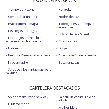
PROXIMOS ESTRENOS
Tiempo de victoria
Karateka
Cómo robar un banco
Noche de paz 2
Prácticamente magia 2
Tadeo Jones y la lámpara
maravillosa
Las ciegas hormigas
El final de Oak Street
Los juegos del hambre:
Amanecer en la cosecha
Cuenta atrás
El director
Digger
Hechizo: Bienvenidos a Hexe
En el corazón de la bestia
La otra madre
Sacamantecas
Scrooge y los fantasmas de la
Navidad
CARTELERA DESTACADOS
Spider-man: Brand new day
La patrulla canina: La dino
película
El último mono
Mother Mary