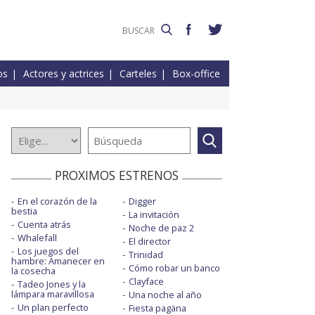
os
Actores y actrices
Carteles
Box-office
PROXIMOS ESTRENOS
En el corazón de la
Digger
bestia
La invitación
Cuenta atrás
Noche de paz 2
Whalefall
El director
Los juegos del
Trinidad
hambre: Amanecer en
Cómo robar un banco
la cosecha
Clayface
Tadeo Jones y la
lámpara maravillosa
Una noche al año
Un plan perfecto
Fiesta pagäna