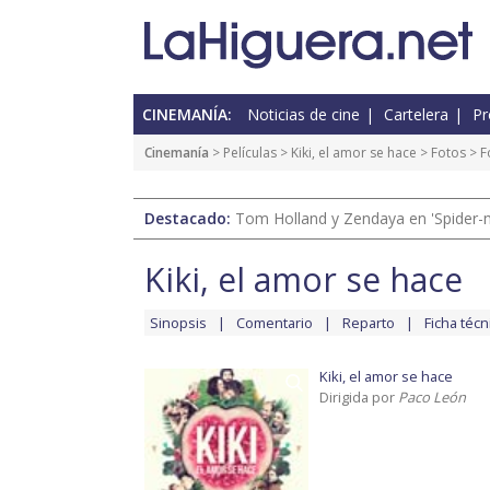
CINEMANÍA:
Noticias de cine
Cartelera
Pr
Cinemanía
> Películas >
Kiki, el amor se hace
>
Fotos
> F
Destacado:
Tom Holland y Zendaya en 'Spider-
Kiki, el amor se hace
Sinopsis
Comentario
Reparto
Ficha técn
Kiki, el amor se hace
Dirigida por
Paco León