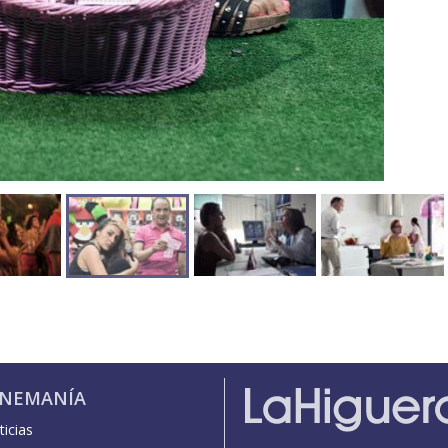
INEMANÍA
icias