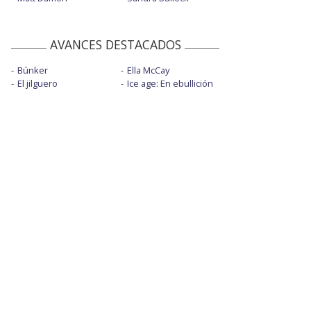
AVANCES DESTACADOS
Búnker
Ella McCay
El jilguero
Ice age: En ebullición