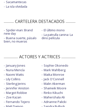
Sacamantecas
La isla olvidada
CARTELERA DESTACADOS
Spider-man: Brand
El último mono
new day
La patrulla canina: La
Buena suerte, pásalo
dino película
bien, no mueras
ACTORES Y ACTRICES
January Jones
Sophie Okonedo
Nuria Mencía
Mark Wahlberg
Naomi Watts
Maika Monroe
Lily Collins
Jack O'Connell
Sterling Jerins
Malin Akerman
Jennifer Aniston
Shameik Moore
Margot Robbie
Rinko Kikuchi
Zoe Kazan
Mahershala Ali
Fernando Tejero
Adrianne Palicki
Matt Damon
Sandra Bullock