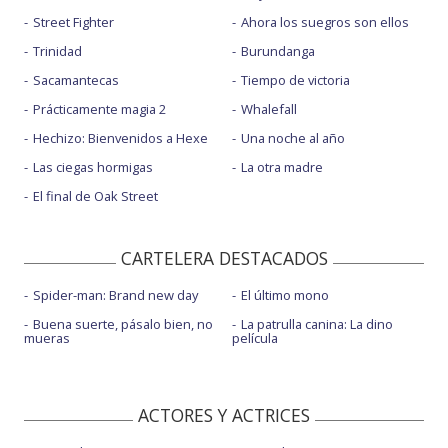
Street Fighter
Ahora los suegros son ellos
Trinidad
Burundanga
Sacamantecas
Tiempo de victoria
Prácticamente magia 2
Whalefall
Hechizo: Bienvenidos a Hexe
Una noche al año
Las ciegas hormigas
La otra madre
El final de Oak Street
CARTELERA DESTACADOS
Spider-man: Brand new day
El último mono
Buena suerte, pásalo bien, no
La patrulla canina: La dino
mueras
película
ACTORES Y ACTRICES