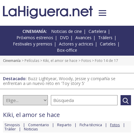
CINEMANÍA:
Noticias de cine
Cartelera
Próximos estrenos
DVD
Avances
Tráilers
Festivales y premios
Actores y actrices
Carteles
Box-office
Cinemanía
> Películas >
Kiki, el amor se hace
>
Fotos
> Foto 14 de 17
Destacado:
Buzz Lightyear, Woody, Jessie y compañía se
enfrentan a un nuevo reto en 'Toy story 5'
Kiki, el amor se hace
Sinopsis
Comentario
Reparto
Ficha técnica
Fotos
Tráiler
Noticias