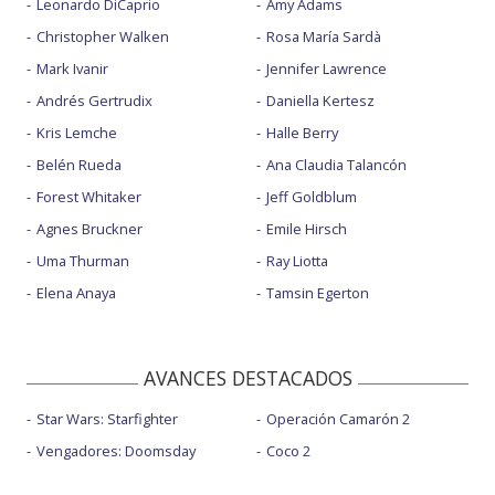
Leonardo DiCaprio
Amy Adams
Christopher Walken
Rosa María Sardà
Mark Ivanir
Jennifer Lawrence
Andrés Gertrudix
Daniella Kertesz
Kris Lemche
Halle Berry
Belén Rueda
Ana Claudia Talancón
Forest Whitaker
Jeff Goldblum
Agnes Bruckner
Emile Hirsch
Uma Thurman
Ray Liotta
Elena Anaya
Tamsin Egerton
AVANCES DESTACADOS
Star Wars: Starfighter
Operación Camarón 2
Vengadores: Doomsday
Coco 2