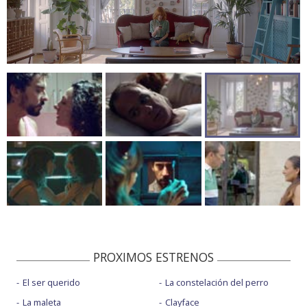
PROXIMOS ESTRENOS
El ser querido
La constelación del perro
La maleta
Clayface