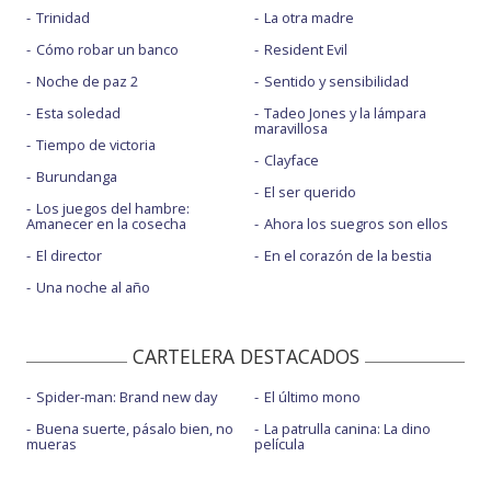
Trinidad
La otra madre
Cómo robar un banco
Resident Evil
Noche de paz 2
Sentido y sensibilidad
Esta soledad
Tadeo Jones y la lámpara
maravillosa
Tiempo de victoria
Clayface
Burundanga
El ser querido
Los juegos del hambre:
Amanecer en la cosecha
Ahora los suegros son ellos
El director
En el corazón de la bestia
Una noche al año
CARTELERA DESTACADOS
Spider-man: Brand new day
El último mono
Buena suerte, pásalo bien, no
La patrulla canina: La dino
mueras
película