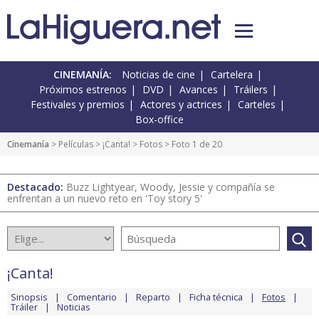
CINEMANÍA:
Noticias de cine
Cartelera
Próximos estrenos
DVD
Avances
Tráilers
Festivales y premios
Actores y actrices
Carteles
Box-office
Cinemanía
> Películas >
¡Canta!
>
Fotos
> Foto 1 de 20
Destacado:
Buzz Lightyear, Woody, Jessie y compañía se
enfrentan a un nuevo reto en 'Toy story 5'
¡Canta!
Sinopsis
Comentario
Reparto
Ficha técnica
Fotos
Tráiler
Noticias