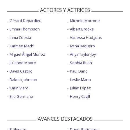
ACTORES Y ACTRICES
Gérard Depardieu
Michele Morrone
Emma Thompson
Albert Brooks
Inma Cuesta
Vanessa Hudgens
Carmen Machi
Ivana Baquero
Miguel Ángel Muñoz
Anya Taylor-Joy
Julianne Moore
Sophia Bush
David Castillo
Paul Dano
Dakota Johnson
Leslie Mann
Karin Viard
Julián López
Elio Germano
Henry Cavill
AVANCES DESTACADOS
El jilguero
Dune: Parte tres