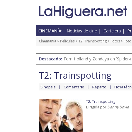
CINEMANÍA:
Noticias de cine
Cartelera
Pr
Cinemanía
> Películas >
T2: Trainspotting
>
Fotos
> Foto
Destacado:
Tom Holland y Zendaya en 'Spider-
T2: Trainspotting
Sinopsis
Comentario
Reparto
Ficha técn
T2: Trainspotting
Dirigida por
Danny Boyle