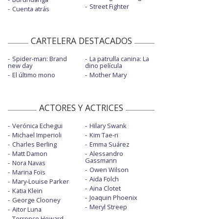
Street Fighter
Cuenta atrás
CARTELERA DESTACADOS
Spider-man: Brand
La patrulla canina: La
new day
dino película
El último mono
Mother Mary
ACTORES Y ACTRICES
Verónica Echegui
Hilary Swank
Michael Imperioli
Kim Tae-ri
Charles Berling
Emma Suárez
Matt Damon
Alessandro
Gassmann
Nora Navas
Owen Wilson
Marina Foïs
Aida Folch
Mary-Louise Parker
Aina Clotet
Katia Klein
Joaquin Phoenix
George Clooney
Meryl Streep
Aitor Luna
Terrence Howard