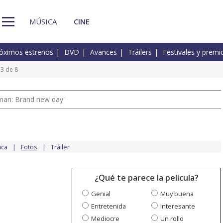
MÚSICA
CINE
óximos estrenos
DVD
Avances
Tráilers
Festivales y premi
 3 de 8
man: Brand new day'
ica
Fotos
Tráiler
¿Qué te parece la película?
Genial
Muy buena
Entretenida
Interesante
Mediocre
Un rollo