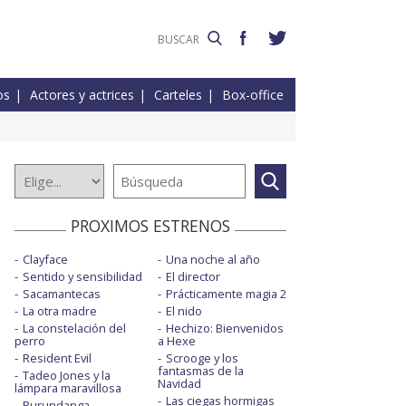
os
Actores y actrices
Carteles
Box-office
PROXIMOS ESTRENOS
Clayface
Una noche al año
Sentido y sensibilidad
El director
Sacamantecas
Prácticamente magia 2
La otra madre
El nido
La constelación del
Hechizo: Bienvenidos
perro
a Hexe
Resident Evil
Scrooge y los
fantasmas de la
Tadeo Jones y la
Navidad
lámpara maravillosa
Las ciegas hormigas
Burundanga