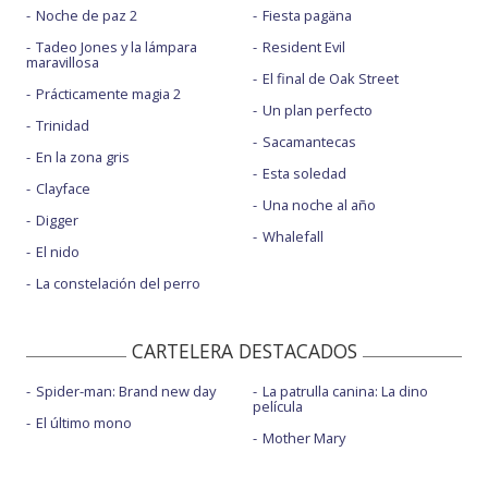
Noche de paz 2
Fiesta pagäna
Tadeo Jones y la lámpara
Resident Evil
maravillosa
El final de Oak Street
Prácticamente magia 2
Un plan perfecto
Trinidad
Sacamantecas
En la zona gris
Esta soledad
Clayface
Una noche al año
Digger
Whalefall
El nido
La constelación del perro
CARTELERA DESTACADOS
Spider-man: Brand new day
La patrulla canina: La dino
película
El último mono
Mother Mary