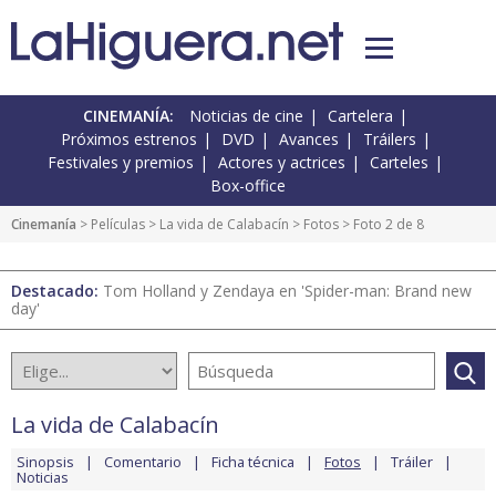
CINEMANÍA:
Noticias de cine
Cartelera
Próximos estrenos
DVD
Avances
Tráilers
Festivales y premios
Actores y actrices
Carteles
Box-office
Cinemanía
> Películas >
La vida de Calabacín
>
Fotos
> Foto 2 de 8
Destacado:
Tom Holland y Zendaya en 'Spider-man: Brand new
day'
La vida de Calabacín
Sinopsis
Comentario
Ficha técnica
Fotos
Tráiler
Noticias