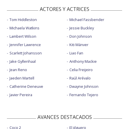
ACTORES Y ACTRICES
Tom Hiddleston
Michael Fassbender
Michaela Watkins
Jessie Buckley
Lambert Wilson
Don Johnson
Jennifer Lawrence
Kiti Mánver
Scarlett Johansson
Liao Fan
Jake Gyllenhaal
Anthony Mackie
Jean Reno
Celia Freijeiro
Jaeden Martell
Raúl Arévalo
Catherine Deneuve
Dwayne Johnson
Javier Pereira
Fernando Tejero
AVANCES DESTACADOS
Coco 2
El jilguero