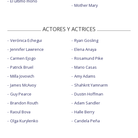
El último mono
Mother Mary
ACTORES Y ACTRICES
Verónica Echegui
Ryan Gosling
Jennifer Lawrence
Elena Anaya
Carmen Ejogo
Rosamund Pike
Patrick Bruel
Mario Casas
Milla Jovovich
Amy Adams
James McAvoy
Shahkrit Yamnarm
Guy Pearce
Dustin Hoffman
Brandon Routh
Adam Sandler
Raoul Bova
Halle Berry
Olga Kurylenko
Candela Peña