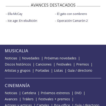
AVANCES DESTACADOS
Ella McCay
El gato con sombrero
Ice age: En ebullición
Operación Camarón 2
MUSICALIA
Noticias
Novedades
Próximas novedades
Discos históricos
Canciones
Festivales
Premios
Artistas y grupos
Portadas
Listas
Guía / directorio
CINEMANÍA
Noticias
Cartelera
Próximos estrenos
DVD
Avances
Tráilers
Festivales + premios
Actores y actrices
Carteles
Box-office
Guía / directorio