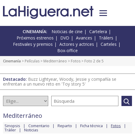
CINEMANÍA:
Noticias de cine
Cartelera
Próximos estrenos
DVD
Avances
Tráilers
Festivales y premios
Actores y actrices
Carteles
Box-office
Cinemanía
> Películas >
Mediterráneo
>
Fotos
> Foto 2 de 5
Destacado:
Buzz Lightyear, Woody, Jessie y compañía se
enfrentan a un nuevo reto en 'Toy story 5'
Mediterráneo
Sinopsis
Comentario
Reparto
Ficha técnica
Fotos
Tráiler
Noticias