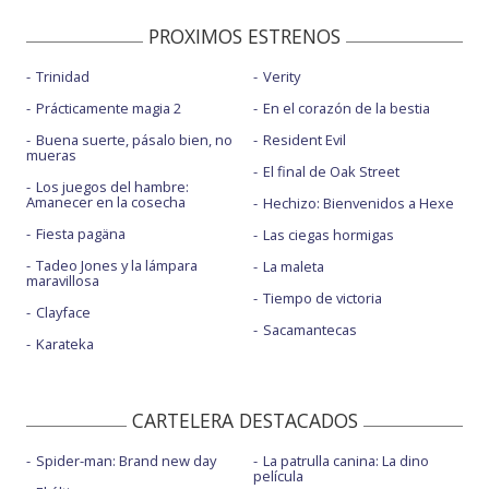
PROXIMOS ESTRENOS
Trinidad
Verity
Prácticamente magia 2
En el corazón de la bestia
Buena suerte, pásalo bien, no
Resident Evil
mueras
El final de Oak Street
Los juegos del hambre:
Amanecer en la cosecha
Hechizo: Bienvenidos a Hexe
Fiesta pagäna
Las ciegas hormigas
Tadeo Jones y la lámpara
La maleta
maravillosa
Tiempo de victoria
Clayface
Sacamantecas
Karateka
CARTELERA DESTACADOS
Spider-man: Brand new day
La patrulla canina: La dino
película