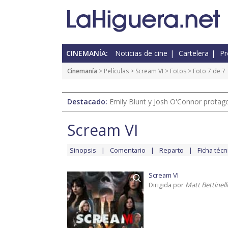
CINEMANÍA:
Noticias de cine
Cartelera
Pr
Cinemanía
> Películas >
Scream VI
>
Fotos
> Foto 7 de 7
Destacado:
Emily Blunt y Josh O'Connor protagon
Scream VI
Sinopsis
Comentario
Reparto
Ficha técn
Scream VI
Dirigida por
Matt Bettinelli