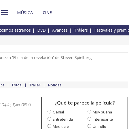
MÚSICA
CINE
óximos estrenos
DVD
Avances
Tráilers
Festivales y premi
izan 'El día de la revelación' de Steven Spielberg
ica
Fotos
Tráiler
Noticias
¿Qué te parece la película?
-Olpin, Tyler Gillett
Genial
Muy buena
Entretenida
Interesante
Mediocre
Un rollo