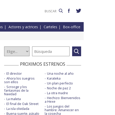
os
Actores y actrices
Carteles
Box-office
PROXIMOS ESTRENOS
El director
Una noche al año
Ahora los suegros
Karateka
son ellos
Un plan perfecto
Scrooge y los
Noche de paz 2
fantasmas de la
La otra madre
Navidad
Hechizo: Bienvenidos
La maleta
a Hexe
El final de Oak Street
Los juegos del
La isla olvidada
hambre: Amanecer en
Buena suerte, pásalo
la cosecha