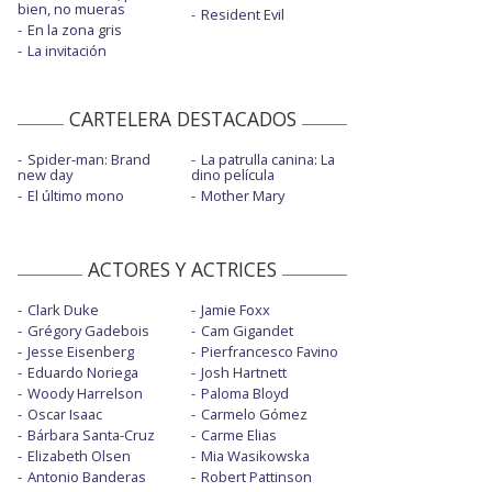
bien, no mueras
Resident Evil
En la zona gris
La invitación
CARTELERA DESTACADOS
Spider-man: Brand
La patrulla canina: La
new day
dino película
El último mono
Mother Mary
ACTORES Y ACTRICES
Clark Duke
Jamie Foxx
Grégory Gadebois
Cam Gigandet
Jesse Eisenberg
Pierfrancesco Favino
Eduardo Noriega
Josh Hartnett
Woody Harrelson
Paloma Bloyd
Oscar Isaac
Carmelo Gómez
Bárbara Santa-Cruz
Carme Elias
Elizabeth Olsen
Mia Wasikowska
Antonio Banderas
Robert Pattinson