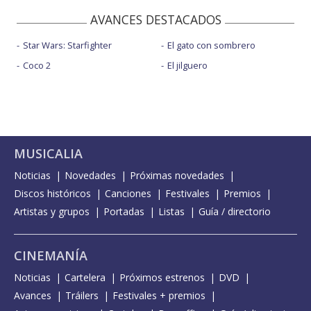
AVANCES DESTACADOS
Star Wars: Starfighter
El gato con sombrero
Coco 2
El jilguero
MUSICALIA
Noticias
Novedades
Próximas novedades
Discos históricos
Canciones
Festivales
Premios
Artistas y grupos
Portadas
Listas
Guía / directorio
CINEMANÍA
Noticias
Cartelera
Próximos estrenos
DVD
Avances
Tráilers
Festivales + premios