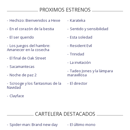
PROXIMOS ESTRENOS
Hechizo: Bienvenidos a Hexe
Karateka
En el corazón de la bestia
Sentido y sensibilidad
El ser querido
Esta soledad
Los juegos del hambre:
Resident Evil
Amanecer en la cosecha
Trinidad
El final de Oak Street
La invitación
Sacamantecas
Tadeo Jones y la lámpara
Noche de paz 2
maravillosa
Scrooge y los fantasmas de la
El director
Navidad
Clayface
CARTELERA DESTACADOS
Spider-man: Brand new day
El último mono