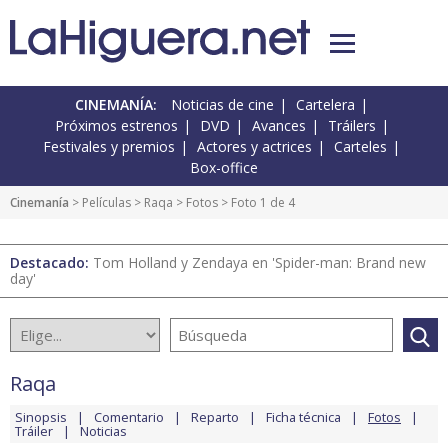
CINEMANÍA:
Noticias de cine
Cartelera
Próximos estrenos
DVD
Avances
Tráilers
Festivales y premios
Actores y actrices
Carteles
Box-office
Cinemanía
> Películas >
Raqa
>
Fotos
> Foto 1 de 4
Destacado:
Tom Holland y Zendaya en 'Spider-man: Brand new
day'
Raqa
Sinopsis
Comentario
Reparto
Ficha técnica
Fotos
Tráiler
Noticias