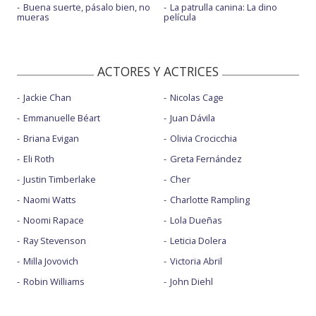
Buena suerte, pásalo bien, no
La patrulla canina: La dino
mueras
película
ACTORES Y ACTRICES
Jackie Chan
Nicolas Cage
Emmanuelle Béart
Juan Dávila
Briana Evigan
Olivia Crocicchia
Eli Roth
Greta Fernández
Justin Timberlake
Cher
Naomi Watts
Charlotte Rampling
Noomi Rapace
Lola Dueñas
Ray Stevenson
Leticia Dolera
Milla Jovovich
Victoria Abril
Robin Williams
John Diehl