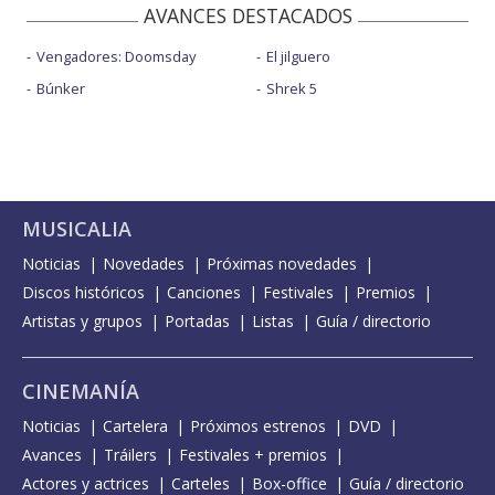
AVANCES DESTACADOS
Vengadores: Doomsday
El jilguero
Búnker
Shrek 5
MUSICALIA
Noticias
Novedades
Próximas novedades
Discos históricos
Canciones
Festivales
Premios
Artistas y grupos
Portadas
Listas
Guía / directorio
CINEMANÍA
Noticias
Cartelera
Próximos estrenos
DVD
Avances
Tráilers
Festivales + premios
Actores y actrices
Carteles
Box-office
Guía / directorio