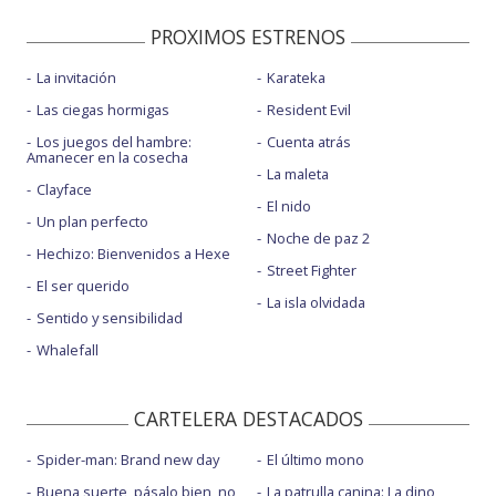
PROXIMOS ESTRENOS
La invitación
Karateka
Las ciegas hormigas
Resident Evil
Los juegos del hambre:
Cuenta atrás
Amanecer en la cosecha
La maleta
Clayface
El nido
Un plan perfecto
Noche de paz 2
Hechizo: Bienvenidos a Hexe
Street Fighter
El ser querido
La isla olvidada
Sentido y sensibilidad
Whalefall
CARTELERA DESTACADOS
Spider-man: Brand new day
El último mono
Buena suerte, pásalo bien, no
La patrulla canina: La dino