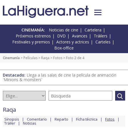
CINEMANÍA:
Noticias de cine
Cartelera
Próximos estrenos
DVD
Avances
Tráilers
Festivales y premios
Actores y actrices
Carteles
Box-office
Cinemanía
> Películas >
Raqa
>
Fotos
> Foto 2 de 4
Destacado:
Llega a las salas de cine la película de animación
'Minions & monsters'
Raqa
Sinopsis
Comentario
Reparto
Ficha técnica
Fotos
Tráiler
Noticias