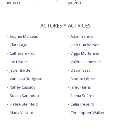
mueras
película
ACTORES Y ACTRICES
Sophie Marceau
Adam Sandler
Clara Lago
Josh Hutcherson
Catherine Frot
Viggo Mortensen
Jon Heder
Valérie Lemercier
Javier Bardem
Oscar Isaac
Vanessa Redgrave
Alberto López
Raffey Cassidy
Jared Harris
Susan Sarandon
Emma Suárez
Hailee Steinfeld
Celia Freijeiro
María Valverde
Christopher Walken