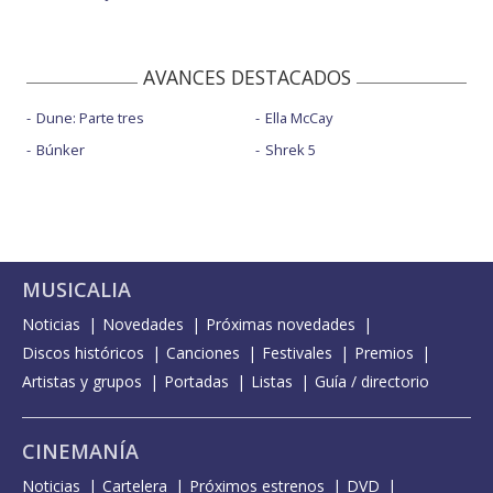
AVANCES DESTACADOS
Dune: Parte tres
Ella McCay
Búnker
Shrek 5
MUSICALIA
Noticias
Novedades
Próximas novedades
Discos históricos
Canciones
Festivales
Premios
Artistas y grupos
Portadas
Listas
Guía / directorio
CINEMANÍA
Noticias
Cartelera
Próximos estrenos
DVD