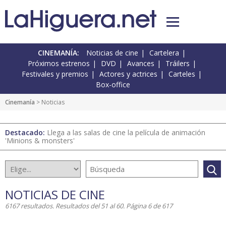
CINEMANÍA:
Noticias de cine
Cartelera
Próximos estrenos
DVD
Avances
Tráilers
Festivales y premios
Actores y actrices
Carteles
Box-office
Cinemanía
> Noticias
Destacado:
Llega a las salas de cine la película de animación
'Minions & monsters'
NOTICIAS DE CINE
6167 resultados. Resultados del 51 al 60. Página 6 de 617