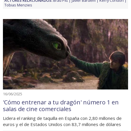
ACTORES RELACIONADOS:
Brad Pitt
Javier Bardem
Kerry Condon
Tobias Menzies
16/06/2025
'Cómo entrenar a tu dragón' número 1 en
salas de cine comerciales
Lidera el ranking de taquilla en España con 2,80 millones de
euros y el de Estados Unidos con 83,7 millones de dólares