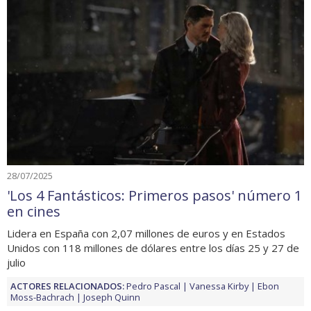
28/07/2025
'Los 4 Fantásticos: Primeros pasos' número 1
en cines
Lidera en España con 2,07 millones de euros y en Estados
Unidos con 118 millones de dólares entre los días 25 y 27 de
julio
ACTORES RELACIONADOS:
Pedro Pascal
Vanessa Kirby
Ebon
Moss-Bachrach
Joseph Quinn