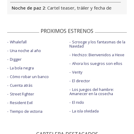
Noche de paz 2
: Cartel teaser, tráiler y fecha de
estreno
Dulce sabor a muerte
: Cartel, tráiler y fecha de la
película de Eli Roth
PROXIMOS ESTRENOS
Deporte
: ¿Cómo sería la película ideal sobre fútbol?
Whalefall
Scrooge y los fantasmas de la
Navidad
Una noche al año
Películas
: Por qué el cine lleva un siglo enamorado
Hechizo: Bienvenidos a Hexe
de la tensión
Digger
Ahora los suegros son ellos
La bola negra
¿Cómo cuidan su bienestar las estrellas de cine?
:
Verity
Rituales, hábitos y secretos para sentirse bien
Cómo robar un banco
El director
Scrooge y los fantasmas de la Navidad
: Fecha y
Cuenta atrás
Los juegos del hambre:
tráiler con Johnny Depp
Amanecer en la cosecha
Street Fighter
El nido
Resident Evil
La isla olvidada
Tiempo de victoria