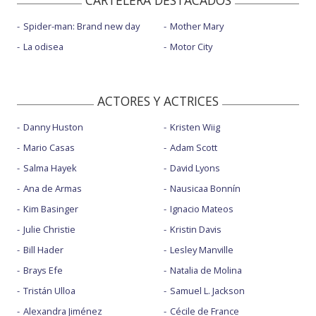
CARTELERA DESTACADOS
Spider-man: Brand new day
Mother Mary
La odisea
Motor City
ACTORES Y ACTRICES
Danny Huston
Kristen Wiig
Mario Casas
Adam Scott
Salma Hayek
David Lyons
Ana de Armas
Nausicaa Bonnín
Kim Basinger
Ignacio Mateos
Julie Christie
Kristin Davis
Bill Hader
Lesley Manville
Brays Efe
Natalia de Molina
Tristán Ulloa
Samuel L. Jackson
Alexandra Jiménez
Cécile de France