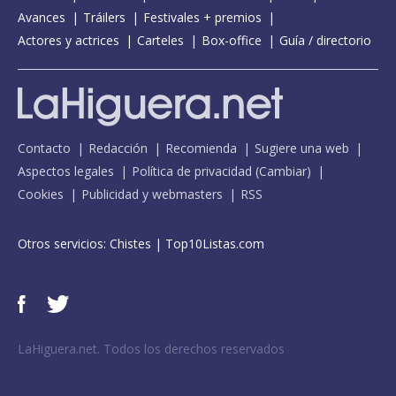
Avances
Tráilers
Festivales + premios
Actores y actrices
Carteles
Box-office
Guía / directorio
Contacto
Redacción
Recomienda
Sugiere una web
Aspectos legales
Política de privacidad
(
Cambiar
)
Cookies
Publicidad y webmasters
RSS
Otros servicios:
Chistes
|
Top10Listas.com
LaHiguera.net. Todos los derechos reservados