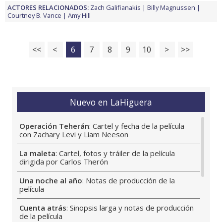
ACTORES RELACIONADOS:
Zach Galifianakis
Billy Magnussen
Courtney B. Vance
Amy Hill
<<
<
6
7
8
9
10
>
>>
Nuevo en LaHiguera
Operación Teherán
: Cartel y fecha de la película
con Zachary Levi y Liam Neeson
La maleta
: Cartel, fotos y tráiler de la película
dirigida por Carlos Therón
Una noche al año
: Notas de producción de la
película
Cuenta atrás
: Sinopsis larga y notas de producción
de la película