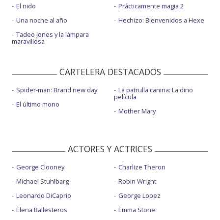
El nido
Prácticamente magia 2
Una noche al año
Hechizo: Bienvenidos a Hexe
Tadeo Jones y la lámpara
maravillosa
CARTELERA DESTACADOS
Spider-man: Brand new day
La patrulla canina: La dino
película
El último mono
Mother Mary
ACTORES Y ACTRICES
George Clooney
Charlize Theron
Michael Stuhlbarg
Robin Wright
Leonardo DiCaprio
George Lopez
Elena Ballesteros
Emma Stone