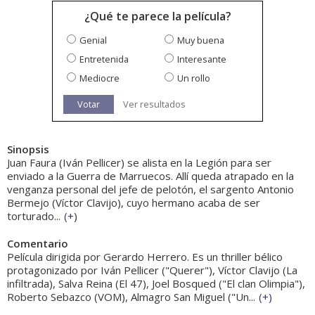
¿Qué te parece la película?
Genial
Muy buena
Entretenida
Interesante
Mediocre
Un rollo
Votar
Ver resultados
Sinopsis
Juan Faura (Iván Pellicer) se alista en la Legión para ser
enviado a la Guerra de Marruecos. Allí queda atrapado en la
venganza personal del jefe de pelotón, el sargento Antonio
Bermejo (Víctor Clavijo), cuyo hermano acaba de ser
torturado...
(
+
)
Comentario
Película dirigida por Gerardo Herrero. Es un thriller bélico
protagonizado por Iván Pellicer ("Querer"), Víctor Clavijo (La
infiltrada), Salva Reina (El 47), Joel Bosqued ("El clan Olimpia"),
Roberto Sebazco (VOM), Almagro San Miguel ("Un...
(
+
)