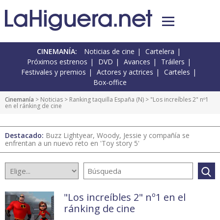
CINEMANÍA:
Noticias de cine
Cartelera
Próximos estrenos
DVD
Avances
Tráilers
Festivales y premios
Actores y actrices
Carteles
Box-office
Cinemanía
>
Noticias
>
Ranking taquilla España
(
N
) > "Los increíbles 2" nº1
en el ránking de cine
Destacado:
Buzz Lightyear, Woody, Jessie y compañía se
enfrentan a un nuevo reto en 'Toy story 5'
"Los increíbles 2" nº1 en el
ránking de cine