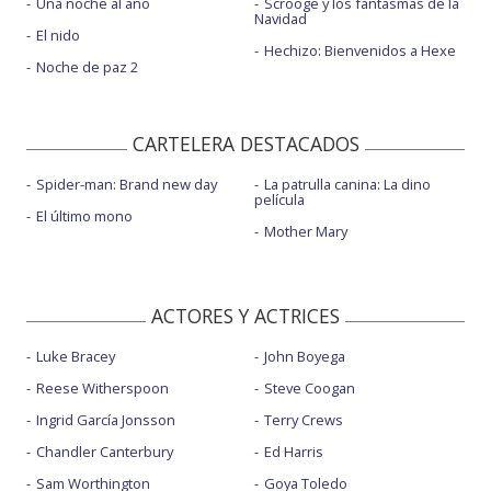
Una noche al año
Scrooge y los fantasmas de la
Navidad
El nido
Hechizo: Bienvenidos a Hexe
Noche de paz 2
CARTELERA DESTACADOS
Spider-man: Brand new day
La patrulla canina: La dino
película
El último mono
Mother Mary
ACTORES Y ACTRICES
Luke Bracey
John Boyega
Reese Witherspoon
Steve Coogan
Ingrid García Jonsson
Terry Crews
Chandler Canterbury
Ed Harris
Sam Worthington
Goya Toledo