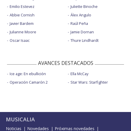
Emilio Estevez
Juliette Binoche
Abbie Cornish
Álex Angulo
Javier Bardem
Raúl Peña
Julianne Moore
Jamie Dornan
Oscar Isaac
Thure Lindhardt
AVANCES DESTACADOS
Ice age: En ebullición
Ella McCay
Operación Camarón 2
Star Wars: Starfighter
MUSICALIA
Noticias
Novedades
Próximas novedades