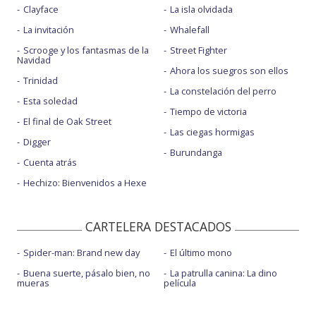
Clayface
La isla olvidada
La invitación
Whalefall
Scrooge y los fantasmas de la
Street Fighter
Navidad
Ahora los suegros son ellos
Trinidad
La constelación del perro
Esta soledad
Tiempo de victoria
El final de Oak Street
Las ciegas hormigas
Digger
Burundanga
Cuenta atrás
Hechizo: Bienvenidos a Hexe
CARTELERA DESTACADOS
Spider-man: Brand new day
El último mono
Buena suerte, pásalo bien, no
La patrulla canina: La dino
mueras
película