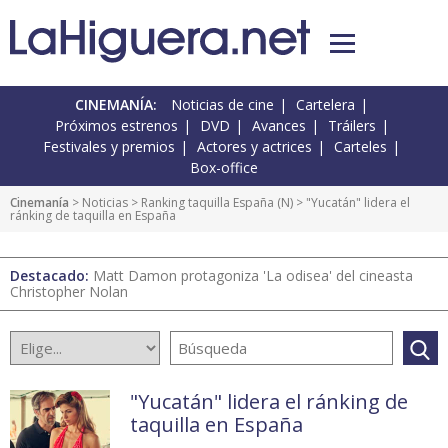
CINEMANÍA:
Noticias de cine
Cartelera
Próximos estrenos
DVD
Avances
Tráilers
Festivales y premios
Actores y actrices
Carteles
Box-office
Cinemanía
>
Noticias
>
Ranking taquilla España
(
N
) > "Yucatán" lidera el
ránking de taquilla en España
Destacado:
Matt Damon protagoniza 'La odisea' del cineasta
Christopher Nolan
"Yucatán" lidera el ránking de
taquilla en España