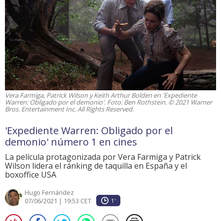
Vera Farmiga, Patrick Wilson y Keith Arthur Bolden en 'Expediente
Warren: Obligado por el demonio'. Foto: Ben Rothstein. © 2021 Warner
Bros. Entertainment Inc. All Rights Reserved.
'Expediente Warren: Obligado por el
demonio' número 1 en cines
La película protagonizada por Vera Farmiga y Patrick
Wilson lidera el ránking de taquilla en España y el
boxoffice USA
Hugo Fernández
07/06/2021 | 19:53 CET
1'