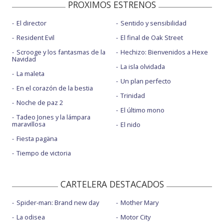
PROXIMOS ESTRENOS
El director
Sentido y sensibilidad
Resident Evil
El final de Oak Street
Scrooge y los fantasmas de la
Hechizo: Bienvenidos a Hexe
Navidad
La isla olvidada
La maleta
Un plan perfecto
En el corazón de la bestia
Trinidad
Noche de paz 2
El último mono
Tadeo Jones y la lámpara
maravillosa
El nido
Fiesta pagäna
Tiempo de victoria
CARTELERA DESTACADOS
Spider-man: Brand new day
Mother Mary
La odisea
Motor City