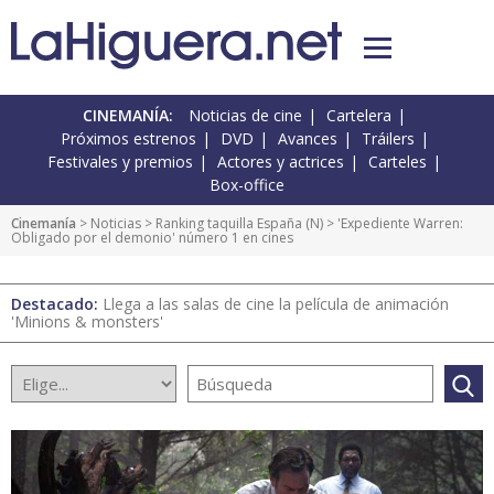
CINEMANÍA:
Noticias de cine
Cartelera
Próximos estrenos
DVD
Avances
Tráilers
Festivales y premios
Actores y actrices
Carteles
Box-office
Cinemanía
>
Noticias
>
Ranking taquilla España
(
N
) > 'Expediente Warren:
Obligado por el demonio' número 1 en cines
Destacado:
Llega a las salas de cine la película de animación
'Minions & monsters'