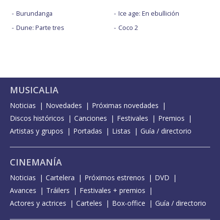
Burundanga
Ice age: En ebullición
Dune: Parte tres
Coco 2
MUSICALIA
Noticias
Novedades
Próximas novedades
Discos históricos
Canciones
Festivales
Premios
Artistas y grupos
Portadas
Listas
Guía / directorio
CINEMANÍA
Noticias
Cartelera
Próximos estrenos
DVD
Avances
Tráilers
Festivales + premios
Actores y actrices
Carteles
Box-office
Guía / directorio