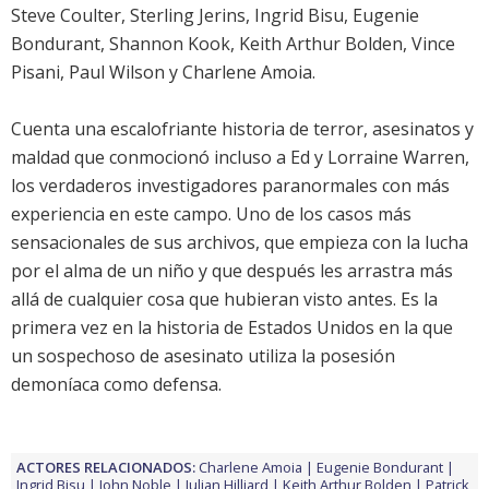
Steve Coulter
,
Sterling Jerins
,
Ingrid Bisu
,
Eugenie
Bondurant
,
Shannon Kook
,
Keith Arthur Bolden
,
Vince
Pisani
,
Paul Wilson
y
Charlene Amoia
.
Cuenta una escalofriante historia de terror, asesinatos y
maldad que conmocionó incluso a Ed y Lorraine Warren,
los verdaderos investigadores paranormales con más
experiencia en este campo. Uno de los casos más
sensacionales de sus archivos, que empieza con la lucha
por el alma de un niño y que después les arrastra más
allá de cualquier cosa que hubieran visto antes. Es la
primera vez en la historia de Estados Unidos en la que
un sospechoso de asesinato utiliza la posesión
demoníaca como defensa.
ACTORES RELACIONADOS:
Charlene Amoia
Eugenie Bondurant
Ingrid Bisu
John Noble
Julian Hilliard
Keith Arthur Bolden
Patrick