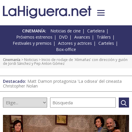
CINEMANÍA:
Noticias de cine
Cartelera
Próximos estrenos
DVD
Avances
Tráilers
Festivales y premios
Actores y actrices
Carteles
Box-office
Cinemanía
>
Noticias
> Inicio de rodaje de 'Alimañas' con dirección y guión
de Jordi Sánchez y Pep Anton Gómez
Destacado:
Matt Damon protagoniza 'La odisea' del cineasta
Christopher Nolan