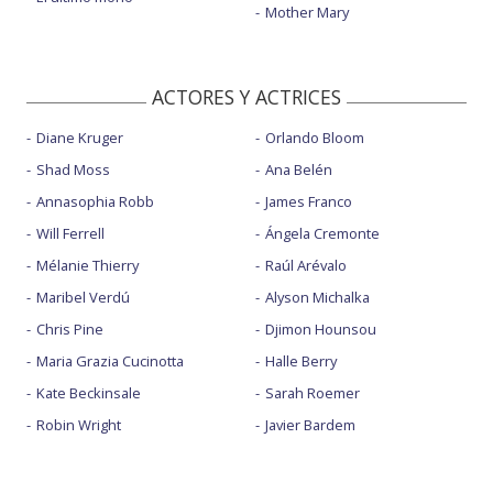
Mother Mary
ACTORES Y ACTRICES
Diane Kruger
Orlando Bloom
Shad Moss
Ana Belén
Annasophia Robb
James Franco
Will Ferrell
Ángela Cremonte
Mélanie Thierry
Raúl Arévalo
Maribel Verdú
Alyson Michalka
Chris Pine
Djimon Hounsou
Maria Grazia Cucinotta
Halle Berry
Kate Beckinsale
Sarah Roemer
Robin Wright
Javier Bardem