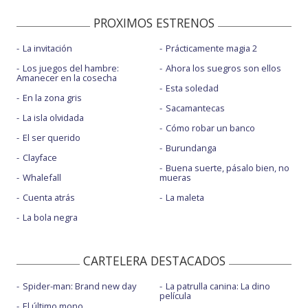
PROXIMOS ESTRENOS
La invitación
Prácticamente magia 2
Los juegos del hambre:
Ahora los suegros son ellos
Amanecer en la cosecha
Esta soledad
En la zona gris
Sacamantecas
La isla olvidada
Cómo robar un banco
El ser querido
Burundanga
Clayface
Buena suerte, pásalo bien, no
Whalefall
mueras
Cuenta atrás
La maleta
La bola negra
CARTELERA DESTACADOS
Spider-man: Brand new day
La patrulla canina: La dino
película
El último mono