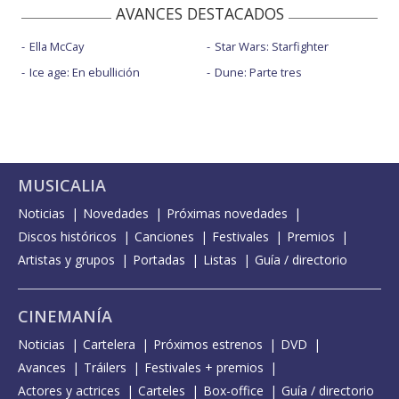
AVANCES DESTACADOS
Ella McCay
Star Wars: Starfighter
Ice age: En ebullición
Dune: Parte tres
MUSICALIA
Noticias
Novedades
Próximas novedades
Discos históricos
Canciones
Festivales
Premios
Artistas y grupos
Portadas
Listas
Guía / directorio
CINEMANÍA
Noticias
Cartelera
Próximos estrenos
DVD
Avances
Tráilers
Festivales + premios
Actores y actrices
Carteles
Box-office
Guía / directorio