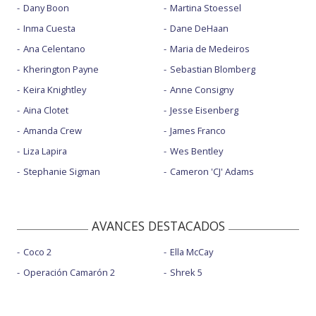
Dany Boon
Martina Stoessel
Inma Cuesta
Dane DeHaan
Ana Celentano
Maria de Medeiros
Kherington Payne
Sebastian Blomberg
Keira Knightley
Anne Consigny
Aina Clotet
Jesse Eisenberg
Amanda Crew
James Franco
Liza Lapira
Wes Bentley
Stephanie Sigman
Cameron 'CJ' Adams
AVANCES DESTACADOS
Coco 2
Ella McCay
Operación Camarón 2
Shrek 5