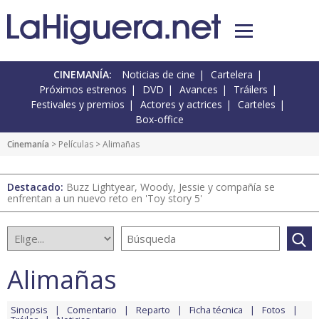
CINEMANÍA:
Noticias de cine
Cartelera
Próximos estrenos
DVD
Avances
Tráilers
Festivales y premios
Actores y actrices
Carteles
Box-office
Cinemanía
> Películas > Alimañas
Destacado:
Buzz Lightyear, Woody, Jessie y compañía se
enfrentan a un nuevo reto en 'Toy story 5'
Alimañas
Sinopsis
Comentario
Reparto
Ficha técnica
Fotos