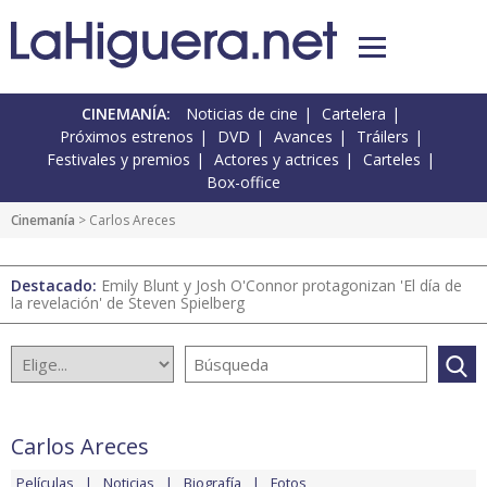
CINEMANÍA:
Noticias de cine
Cartelera
Próximos estrenos
DVD
Avances
Tráilers
Festivales y premios
Actores y actrices
Carteles
Box-office
Cinemanía
> Carlos Areces
Destacado:
Emily Blunt y Josh O'Connor protagonizan 'El día de
la revelación' de Steven Spielberg
Carlos Areces
Películas
Noticias
Biografía
Fotos