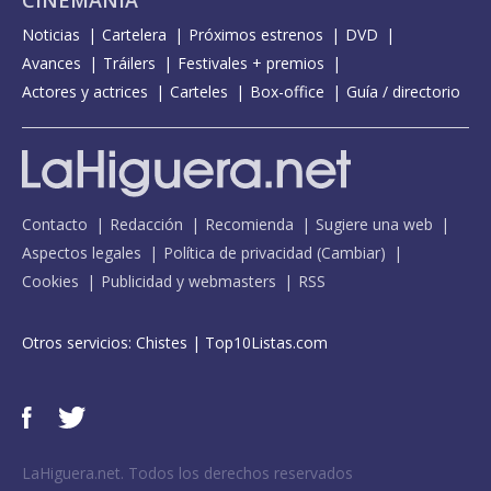
Noticias
Cartelera
Próximos estrenos
DVD
Avances
Tráilers
Festivales + premios
Actores y actrices
Carteles
Box-office
Guía / directorio
Contacto
Redacción
Recomienda
Sugiere una web
Aspectos legales
Política de privacidad
(
Cambiar
)
Cookies
Publicidad y webmasters
RSS
Otros servicios:
Chistes
|
Top10Listas.com
LaHiguera.net. Todos los derechos reservados