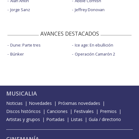
Alan Arkin
Abbie Cornish
Jorge Sanz
Jeffrey Donovan
AVANCES DESTACADOS
Dune: Parte tres
Ice age: En ebullición
Búnker
Operación Camarón 2
MUSICALIA
Noticias
Novedades
Próximas novedades
Discos históricos
Canciones
Festivales
Premios
Artistas y grupos
Portadas
Listas
Guía / directorio
CINEMANÍA