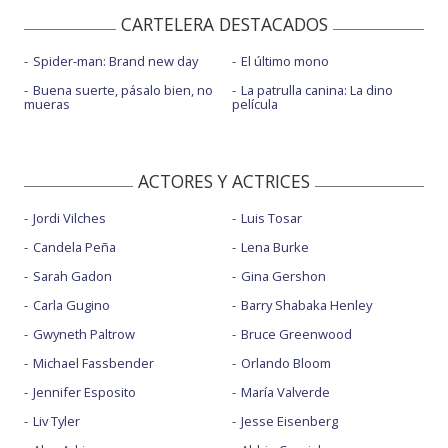
CARTELERA DESTACADOS
Spider-man: Brand new day
El último mono
Buena suerte, pásalo bien, no
La patrulla canina: La dino
mueras
película
ACTORES Y ACTRICES
Jordi Vilches
Luis Tosar
Candela Peña
Lena Burke
Sarah Gadon
Gina Gershon
Carla Gugino
Barry Shabaka Henley
Gwyneth Paltrow
Bruce Greenwood
Michael Fassbender
Orlando Bloom
Jennifer Esposito
María Valverde
Liv Tyler
Jesse Eisenberg