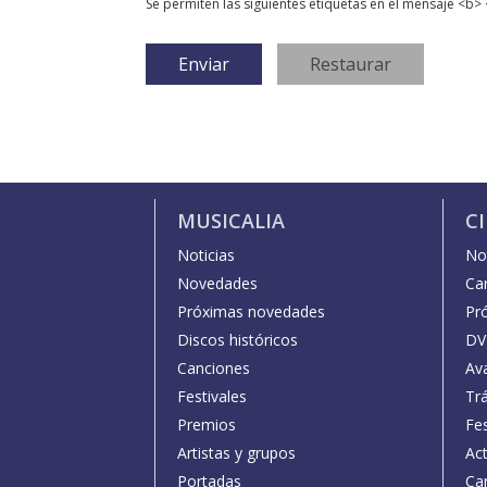
Se permiten las siguientes etiquetas en el mensaje <b> 
MUSICALIA
C
Noticias
Not
Novedades
Car
Próximas novedades
Pr
Discos históricos
DV
Canciones
Av
Festivales
Trá
Premios
Fe
Artistas y grupos
Act
Portadas
Car