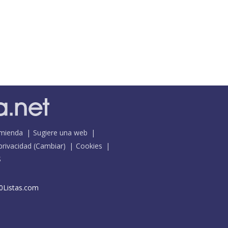
mienda
Sugiere una web
 privacidad
(
Cambiar
)
Cookies
S
0Listas.com