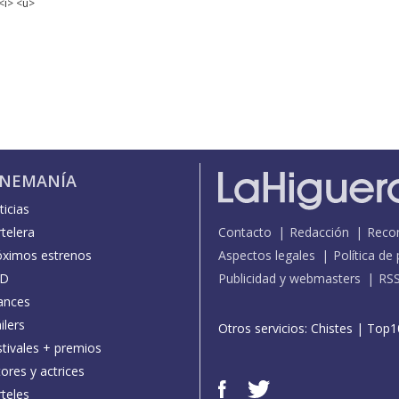
<i> <u>
INEMANÍA
icias
telera
Contacto
Redacción
Reco
óximos estrenos
Aspectos legales
Política de
D
Publicidad y webmasters
RS
ances
ilers
Otros servicios:
Chistes
|
Top1
stivales + premios
ores y actrices
teles