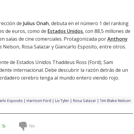
rección de
Julius Onah
, debuta en el número 1 del ranking
nes de euros, como de
Estados Unidos
, con 88,5 millones de
en salas de cine comerciales. Protagonizada por
Anthony
e Nelson
,
Rosa Salazar
y
Giancarlo Esposito
, entre otros.
dente de Estados Unidos Thaddeus Ross (
Ford
), Sam
dente internacional. Debe descubrir la razón detrás de un
verdadero cerebro tenga al mundo entero viendo rojo.
arlo Esposito
Harrison Ford
Liv Tyler
Rosa Salazar
Tim Blake Nelson
Si
No