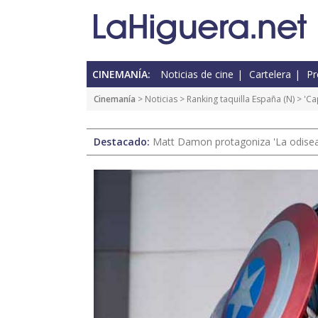
CINEMANÍA:
Noticias de cine
Cartelera
Pr
Cinemanía
>
Noticias
>
Ranking taquilla España
(
N
) > 'C
Destacado:
Matt Damon protagoniza 'La odisea'