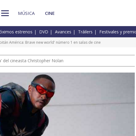
MÚSICA
CINE
óximos estrenos
DVD
Avances
Tráilers
Festivales y premi
apitán América: Brave new world' número 1 en salas de cine
 del cineasta Christopher Nolan