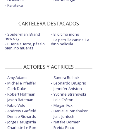
Karateka
CARTELERA DESTACADOS
Spider-man: Brand
El último mono
new day
La patrulla canina: La
Buena suerte, pásalo
dino película
bien, no mueras
ACTORES Y ACTRICES
Amy Adams
Sandra Bullock
Michelle Pfeiffer
Leonardo DiCaprio
Clark Duke
Jennifer Aniston
Robert Hoffman
Yvonne Strahovski
Jason Bateman
Lola Créton
Fabio Volo
Megan Fox
Andrew Garfield
Danielle Panabaker
Denise Richards
Julia Jentsch
Jorge Perugorría
Natalie Dormer
Charlotte Le Bon
Freida Pinto