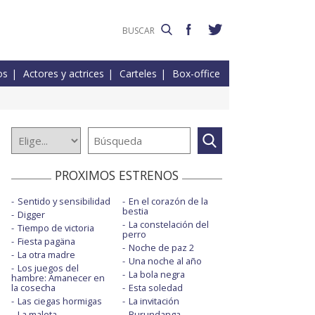
os
Actores y actrices
Carteles
Box-office
PROXIMOS ESTRENOS
Sentido y sensibilidad
En el corazón de la
bestia
Digger
La constelación del
Tiempo de victoria
perro
Fiesta pagäna
Noche de paz 2
La otra madre
Una noche al año
Los juegos del
La bola negra
hambre: Amanecer en
la cosecha
Esta soledad
Las ciegas hormigas
La invitación
La maleta
Burundanga