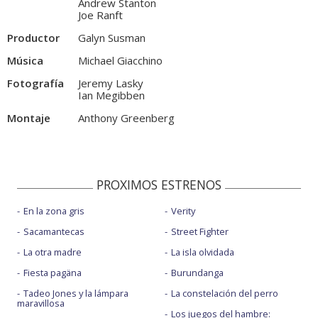
Andrew Stanton
Joe Ranft
Productor
Galyn Susman
Música
Michael Giacchino
Fotografía
Jeremy Lasky
Ian Megibben
Montaje
Anthony Greenberg
PROXIMOS ESTRENOS
En la zona gris
Verity
Sacamantecas
Street Fighter
La otra madre
La isla olvidada
Fiesta pagäna
Burundanga
Tadeo Jones y la lámpara
La constelación del perro
maravillosa
Los juegos del hambre: