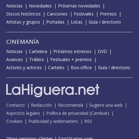
Noticias
Novedades
Próximas novedades
Discos históricos
Canciones
Festivales
Premios
Artistas y grupos
Portadas
Listas
Guía / directorio
CINEMANÍA
Noticias
Cartelera
Próximos estrenos
DVD
Avances
Tráilers
Festivales + premios
Actores y actrices
Carteles
Box-office
Guía / directorio
Contacto
Redacción
Recomienda
Sugiere una web
Aspectos legales
Política de privacidad
(
Cambiar
)
Cookies
Publicidad y webmasters
RSS
Otros servicios:
Chistes
|
Top10Listas.com