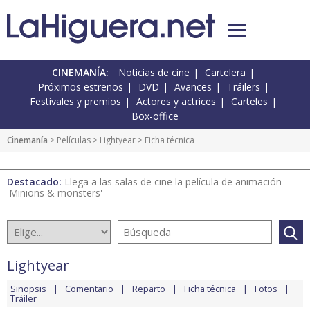
CINEMANÍA:
Noticias de cine
Cartelera
Próximos estrenos
DVD
Avances
Tráilers
Festivales y premios
Actores y actrices
Carteles
Box-office
Cinemanía
> Películas >
Lightyear
> Ficha técnica
Destacado:
Llega a las salas de cine la película de animación
'Minions & monsters'
Lightyear
Sinopsis
Comentario
Reparto
Ficha técnica
Fotos
Tráiler