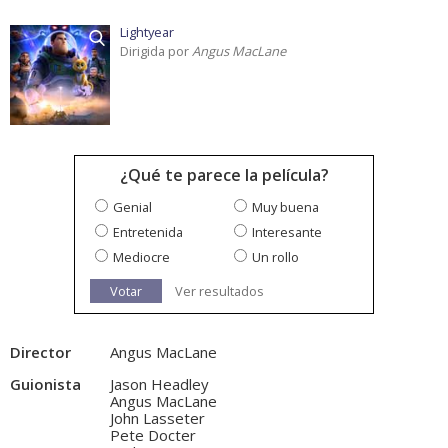
Lightyear
Dirigida por
Angus MacLane
¿Qué te parece la película?
Genial
Muy buena
Entretenida
Interesante
Mediocre
Un rollo
Votar
Ver resultados
Director
Angus MacLane
Guionista
Jason Headley
Angus MacLane
John Lasseter
Pete Docter