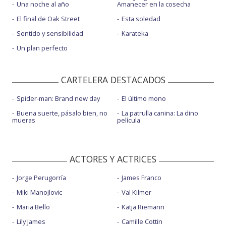
Una noche al año
Amanecer en la cosecha
El final de Oak Street
Esta soledad
Sentido y sensibilidad
Karateka
Un plan perfecto
CARTELERA DESTACADOS
Spider-man: Brand new day
El último mono
Buena suerte, pásalo bien, no
La patrulla canina: La dino
mueras
película
ACTORES Y ACTRICES
Jorge Perugorría
James Franco
Miki Manojlovic
Val Kilmer
Maria Bello
Katja Riemann
Lily James
Camille Cottin