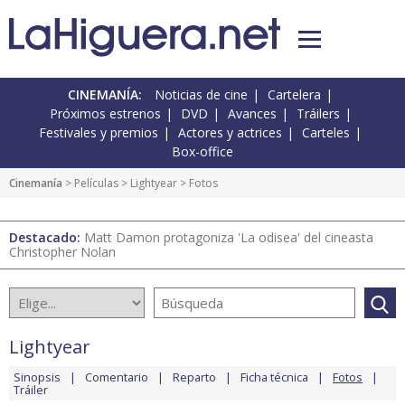
CINEMANÍA:
Noticias de cine
Cartelera
Próximos estrenos
DVD
Avances
Tráilers
Festivales y premios
Actores y actrices
Carteles
Box-office
Cinemanía
> Películas >
Lightyear
> Fotos
Destacado:
Matt Damon protagoniza 'La odisea' del cineasta
Christopher Nolan
Lightyear
Sinopsis
Comentario
Reparto
Ficha técnica
Fotos
Tráiler