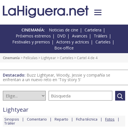
CINEMANÍA:
Noticias de cine
Cartelera
Próximos estrenos
DVD
Avances
Tráilers
Festivales y premios
Actores y actrices
Carteles
Box-office
Cinemanía
> Películas >
Lightyear
>
Carteles
> Cartel 4 de 4
Destacado:
Buzz Lightyear, Woody, Jessie y compañía se
enfrentan a un nuevo reto en 'Toy story 5'
Lightyear
Sinopsis
Comentario
Reparto
Ficha técnica
Fotos
Tráiler