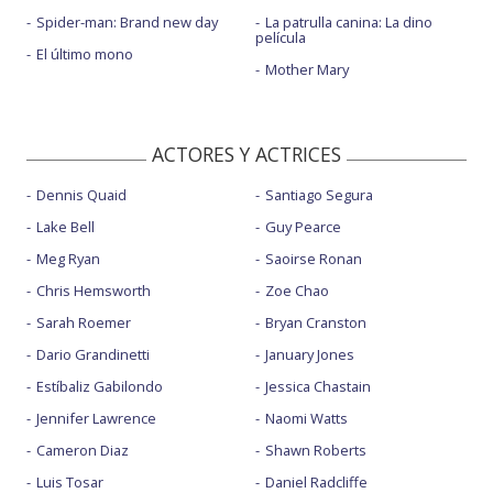
Spider-man: Brand new day
La patrulla canina: La dino
película
El último mono
Mother Mary
ACTORES Y ACTRICES
Dennis Quaid
Santiago Segura
Lake Bell
Guy Pearce
Meg Ryan
Saoirse Ronan
Chris Hemsworth
Zoe Chao
Sarah Roemer
Bryan Cranston
Dario Grandinetti
January Jones
Estíbaliz Gabilondo
Jessica Chastain
Jennifer Lawrence
Naomi Watts
Cameron Diaz
Shawn Roberts
Luis Tosar
Daniel Radcliffe