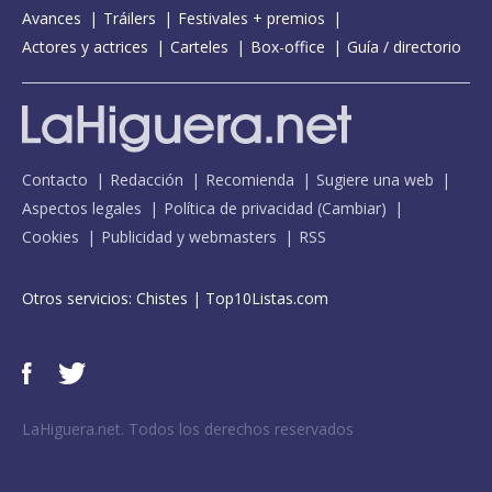
Avances
Tráilers
Festivales + premios
Actores y actrices
Carteles
Box-office
Guía / directorio
Contacto
Redacción
Recomienda
Sugiere una web
Aspectos legales
Política de privacidad
(
Cambiar
)
Cookies
Publicidad y webmasters
RSS
Otros servicios:
Chistes
|
Top10Listas.com
LaHiguera.net. Todos los derechos reservados