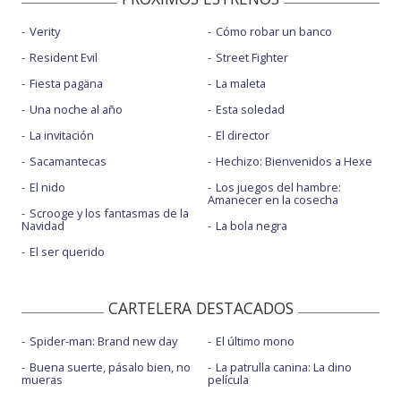
Verity
Cómo robar un banco
Resident Evil
Street Fighter
Fiesta pagäna
La maleta
Una noche al año
Esta soledad
La invitación
El director
Sacamantecas
Hechizo: Bienvenidos a Hexe
El nido
Los juegos del hambre:
Amanecer en la cosecha
Scrooge y los fantasmas de la
Navidad
La bola negra
El ser querido
CARTELERA DESTACADOS
Spider-man: Brand new day
El último mono
Buena suerte, pásalo bien, no
La patrulla canina: La dino
mueras
película