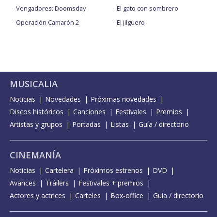
Vengadores: Doomsday
El gato con sombrero
Operación Camarón 2
El jilguero
MUSICALIA
Noticias
Novedades
Próximas novedades
Discos históricos
Canciones
Festivales
Premios
Artistas y grupos
Portadas
Listas
Guía / directorio
CINEMANÍA
Noticias
Cartelera
Próximos estrenos
DVD
Avances
Tráilers
Festivales + premios
Actores y actrices
Carteles
Box-office
Guía / directorio