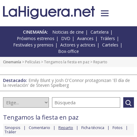
CINEMANÍA:
Noticias de cine
Cartelera
Próximos estrenos
DVD
Avances
Tráilers
Festivales y premios
Actores y actrices
Carteles
Box-office
Cinemanía
> Películas >
Tengamos la fiesta en paz
> Reparto
Destacado:
Emily Blunt y Josh O'Connor protagonizan 'El día de
la revelación' de Steven Spielberg
Tengamos la fiesta en paz
Sinopsis
Comentario
Reparto
Ficha técnica
Fotos
Tráiler