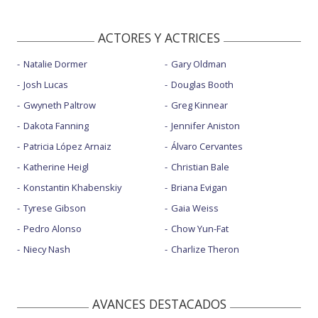
ACTORES Y ACTRICES
Natalie Dormer
Gary Oldman
Josh Lucas
Douglas Booth
Gwyneth Paltrow
Greg Kinnear
Dakota Fanning
Jennifer Aniston
Patricia López Arnaiz
Álvaro Cervantes
Katherine Heigl
Christian Bale
Konstantin Khabenskiy
Briana Evigan
Tyrese Gibson
Gaia Weiss
Pedro Alonso
Chow Yun-Fat
Niecy Nash
Charlize Theron
AVANCES DESTACADOS