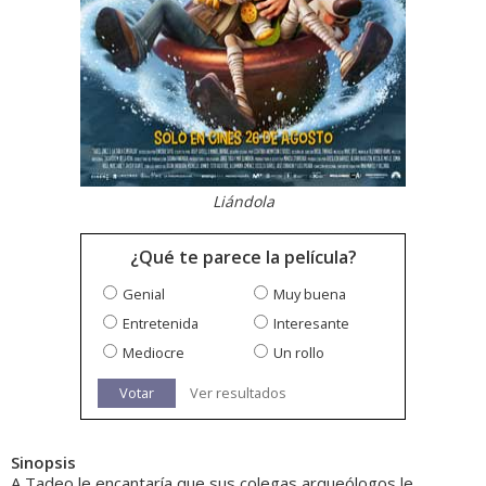
Liándola
¿Qué te parece la película?
Genial
Muy buena
Entretenida
Interesante
Mediocre
Un rollo
Votar
Ver resultados
Sinopsis
A Tadeo le encantaría que sus colegas arqueólogos le