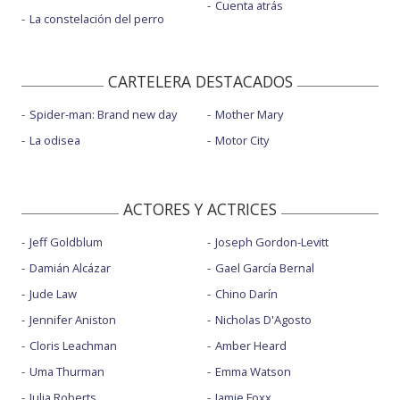
Cuenta atrás
La constelación del perro
CARTELERA DESTACADOS
Spider-man: Brand new day
Mother Mary
La odisea
Motor City
ACTORES Y ACTRICES
Jeff Goldblum
Joseph Gordon-Levitt
Damián Alcázar
Gael García Bernal
Jude Law
Chino Darín
Jennifer Aniston
Nicholas D'Agosto
Cloris Leachman
Amber Heard
Uma Thurman
Emma Watson
Julia Roberts
Jamie Foxx