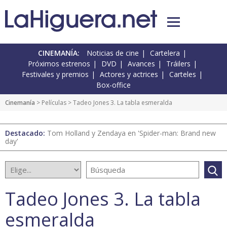
CINEMANÍA:
Noticias de cine
Cartelera
Próximos estrenos
DVD
Avances
Tráilers
Festivales y premios
Actores y actrices
Carteles
Box-office
Cinemanía
> Películas > Tadeo Jones 3. La tabla esmeralda
Destacado:
Tom Holland y Zendaya en 'Spider-man: Brand new
day'
Tadeo Jones 3. La tabla
esmeralda