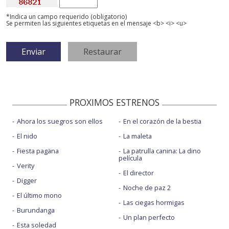
*Indica un campo requerido (obligatorio)
Se permiten las siguientes etiquetas en el mensaje <b> <i> <u>
PROXIMOS ESTRENOS
Ahora los suegros son ellos
En el corazón de la bestia
El nido
La maleta
Fiesta pagäna
La patrulla canina: La dino
película
Verity
El director
Digger
Noche de paz 2
El último mono
Las ciegas hormigas
Burundanga
Un plan perfecto
Esta soledad