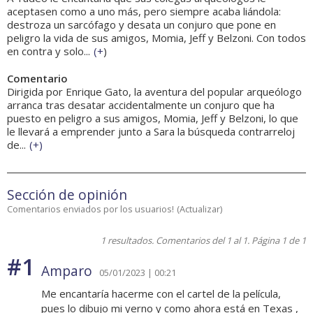
aceptasen como a uno más, pero siempre acaba liándola:
destroza un sarcófago y desata un conjuro que pone en
peligro la vida de sus amigos, Momia, Jeff y Belzoni. Con todos
en contra y solo...
(
+
)
Comentario
Dirigida por Enrique Gato, la aventura del popular arqueólogo
arranca tras desatar accidentalmente un conjuro que ha
puesto en peligro a sus amigos, Momia, Jeff y Belzoni, lo que
le llevará a emprender junto a Sara la búsqueda contrarreloj
de...
(
+
)
Sección de opinión
Comentarios enviados por los usuarios!
(
Actualizar
)
1 resultados. Comentarios del 1 al 1. Página 1 de 1
#1
Amparo
05/01/2023 | 00:21
Me encantaría hacerme con el cartel de la película,
pues lo dibujo mi yerno y como ahora está en Texas ,