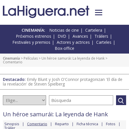
CINEMANÍA:
Noticias de cine
Cartelera
Próximos estrenos
DVD
Avances
Tráilers
Festivales y premios
Actores y actrices
Carteles
Box-office
Cinemanía
> Películas >
Un héroe samurái: La leyenda de Hank
>
Comentario
Destacado:
Emily Blunt y Josh O'Connor protagonizan 'El día de
la revelación' de Steven Spielberg
Un héroe samurái: La leyenda de Hank
Sinopsis
Comentario
Reparto
Ficha técnica
Fotos
Tráiler