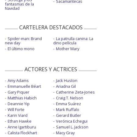
Sacamantecas
fantasmas de la
Navidad
CARTELERA DESTACADOS
Spider-man: Brand
La patrulla canina: La
new day
dino película
El último mono
Mother Mary
ACTORES Y ACTRICES
Amy Adams
Jack Huston
Emmanuelle Béart
Ariadna Gil
Gary Piquer
Catherine Zeta-Jones
Matthias Habich
Craig T. Nelson
Deannie Yip
Emma Suárez
Will Forte
Mark Ruffalo
Karin Viard
Gerard Butler
Ethan Hawke
Verónica Echegui
Anne Igartiburu
Samuel L. Jackson
Calista Flockhart
Macy Gray