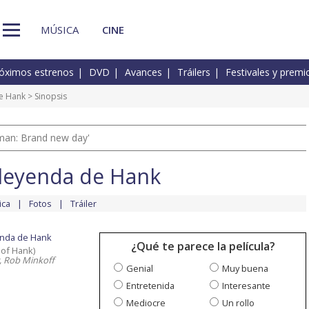
MÚSICA
CINE
óximos estrenos
DVD
Avances
Tráilers
Festivales y premi
de Hank
> Sinopsis
man: Brand new day'
 leyenda de Hank
ica
Fotos
Tráiler
enda de Hank
¿Qué te parece la película?
 of Hank)
, Rob Minkoff
Genial
Muy buena
Entretenida
Interesante
Mediocre
Un rollo