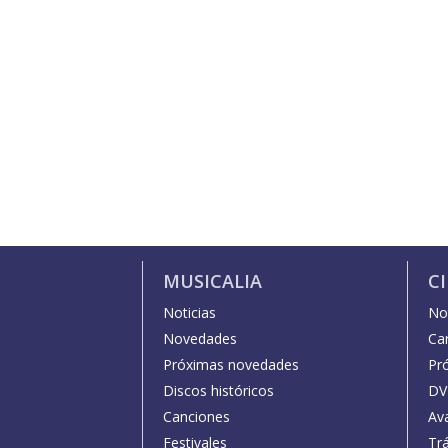
MUSICALIA
C
Noticias
Not
Novedades
Car
Próximas novedades
Pr
Discos históricos
DV
Canciones
Av
Festivales
Trá