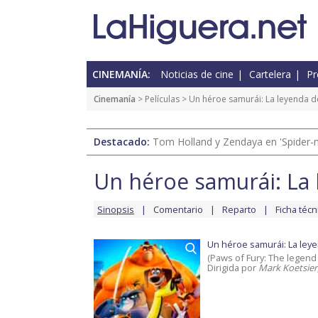
CINEMANÍA:
Noticias de cine
Cartelera
Pr
Cinemanía
> Películas >
Un héroe samurái: La leyenda 
Destacado:
Tom Holland y Zendaya en 'Spider-
Un héroe samurái: La
Sinopsis
Comentario
Reparto
Ficha técn
Un héroe samurái: La ley
(Paws of Fury: The legend
Dirigida por
Mark Koetsier