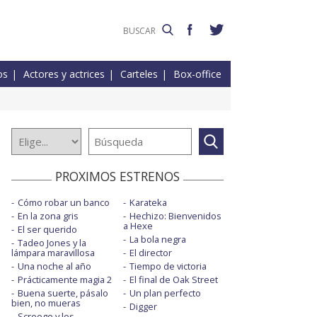
os
Actores y actrices
Carteles
Box-office
PROXIMOS ESTRENOS
Cómo robar un banco
Karateka
En la zona gris
Hechizo: Bienvenidos
a Hexe
El ser querido
La bola negra
Tadeo Jones y la
lámpara maravillosa
El director
Una noche al año
Tiempo de victoria
Prácticamente magia 2
El final de Oak Street
Buena suerte, pásalo
Un plan perfecto
bien, no mueras
Digger
Scrooge y los