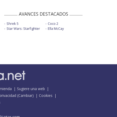
AVANCES DESTACADOS
Shrek 5
Coco 2
Star Wars: Starfighter
Ella McCay
mienda
Sugiere una web
 privacidad
(
Cambiar
)
Cookies
S
0Listas.com