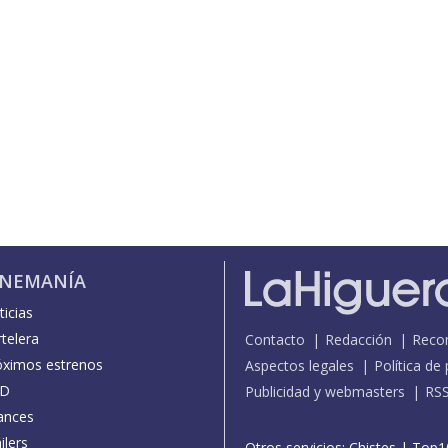
INEMANÍA
icias
telera
Contacto
Redacción
Reco
óximos estrenos
Aspectos legales
Política de
D
Publicidad y webmasters
RS
ances
ilers
Otros servicios:
Chistes
|
Top1