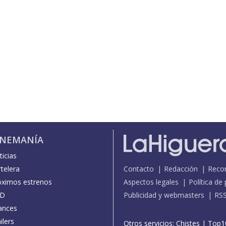
INEMANÍA
icias
telera
Contacto
Redacción
Reco
óximos estrenos
Aspectos legales
Política de
D
Publicidad y webmasters
RS
ances
ilers
Otros servicios:
Chistes
|
Top1