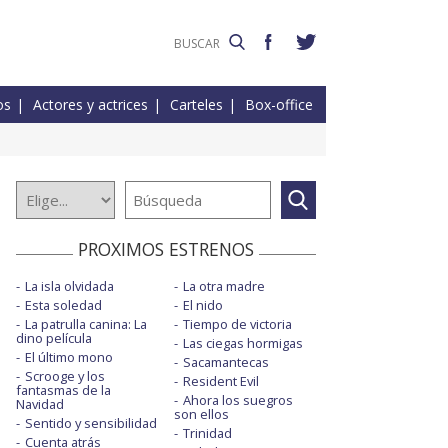
os
Actores y actrices
Carteles
Box-office
PROXIMOS ESTRENOS
La isla olvidada
La otra madre
Esta soledad
El nido
La patrulla canina: La
Tiempo de victoria
dino película
Las ciegas hormigas
El último mono
Sacamantecas
Scrooge y los
Resident Evil
fantasmas de la
Ahora los suegros
Navidad
son ellos
Sentido y sensibilidad
Trinidad
Cuenta atrás