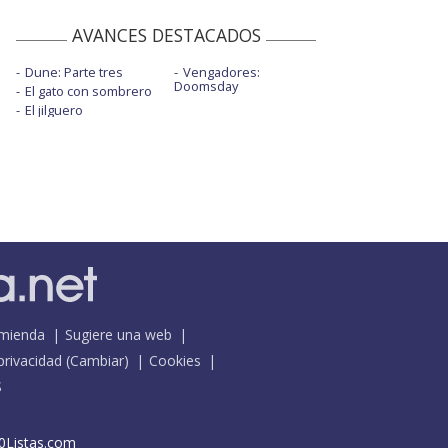
AVANCES DESTACADOS
Dune: Parte tres
Vengadores:
Doomsday
El gato con sombrero
El jilguero
mienda
Sugiere una web
 privacidad
(
Cambiar
)
Cookies
S
0Listas.com