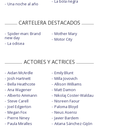
La bola negra
Una noche al año
CARTELERA DESTACADOS
Spider-man: Brand
Mother Mary
new day
Motor City
La odisea
ACTORES Y ACTRICES
Aidan McArdle
Emily Blunt
Josh Hartnett
Milla Jovovich
Bella Heathcote
Allison Williams
Ana Wagener
Matt Damon
Alberto Ammann
Nikolaj Coster-Waldau
Steve Carell
Nisreen Faour
Joel Edgerton
Paloma Bloyd
Megan Fox
Neus Asensi
Pierre Niney
Javier Bardem
Paula Miralles
Aitana Sánchez-Gijón