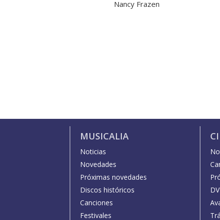
Nancy Frazen
MUSICALIA
C
Noticias
Not
Novedades
Car
Próximas novedades
Pr
Discos históricos
DV
Canciones
Av
Festivales
Trá