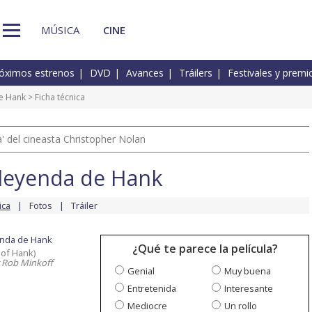
MÚSICA
CINE
óximos estrenos
DVD
Avances
Tráilers
Festivales y premi
de Hank
> Ficha técnica
 del cineasta Christopher Nolan
 leyenda de Hank
ica
Fotos
Tráiler
enda de Hank
¿Qué te parece la película?
 of Hank)
 Rob Minkoff
Genial
Muy buena
Entretenida
Interesante
Mediocre
Un rollo