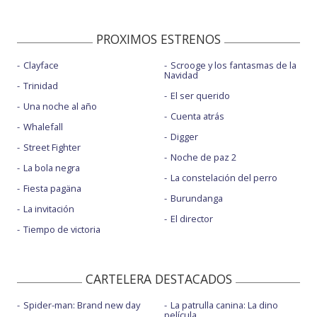
PROXIMOS ESTRENOS
Clayface
Scrooge y los fantasmas de la
Navidad
Trinidad
El ser querido
Una noche al año
Cuenta atrás
Whalefall
Digger
Street Fighter
Noche de paz 2
La bola negra
La constelación del perro
Fiesta pagäna
Burundanga
La invitación
El director
Tiempo de victoria
CARTELERA DESTACADOS
Spider-man: Brand new day
La patrulla canina: La dino
película