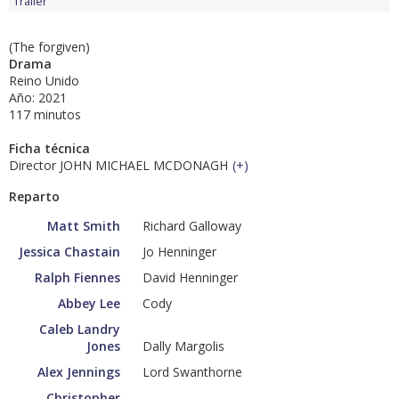
Tráiler
(The forgiven)
Drama
Reino Unido
Año: 2021
117 minutos
Ficha técnica
Director JOHN MICHAEL MCDONAGH
(
+
)
Reparto
Matt Smith
Richard Galloway
Jessica Chastain
Jo Henninger
Ralph Fiennes
David Henninger
Abbey Lee
Cody
Caleb Landry
Jones
Dally Margolis
Alex Jennings
Lord Swanthorne
Christopher