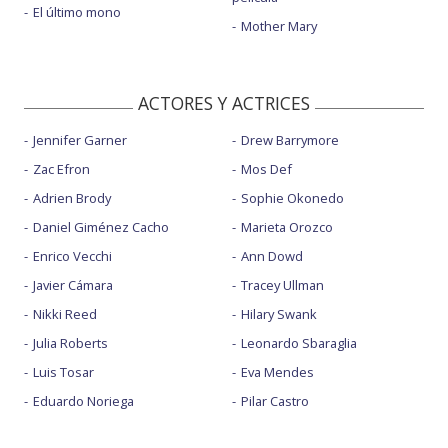
El último mono
Mother Mary
ACTORES Y ACTRICES
Jennifer Garner
Drew Barrymore
Zac Efron
Mos Def
Adrien Brody
Sophie Okonedo
Daniel Giménez Cacho
Marieta Orozco
Enrico Vecchi
Ann Dowd
Javier Cámara
Tracey Ullman
Nikki Reed
Hilary Swank
Julia Roberts
Leonardo Sbaraglia
Luis Tosar
Eva Mendes
Eduardo Noriega
Pilar Castro