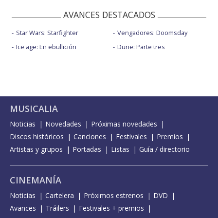
AVANCES DESTACADOS
Star Wars: Starfighter
Vengadores: Doomsday
Ice age: En ebullición
Dune: Parte tres
MUSICALIA
Noticias
Novedades
Próximas novedades
Discos históricos
Canciones
Festivales
Premios
Artistas y grupos
Portadas
Listas
Guía / directorio
CINEMANÍA
Noticias
Cartelera
Próximos estrenos
DVD
Avances
Tráilers
Festivales + premios