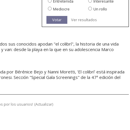
Entretenida
Interesante
Mediocre
Un rollo
Votar
Ver resultados
dos sus conocidos apodan "el colibrí", la historia de una vida
y van: desde la playa en la que en su adolescencia Marco
a por Bérénice Bejo y Nanni Moretti, 'El colibrí' está inspirada
ronesi. Sección "Special Gala Screenings" de la 47ª edición del
s por los usuarios!
(
Actualizar
)