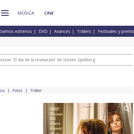
MÚSICA
CINE
óximos estrenos
DVD
Avances
Tráilers
Festivales y premi
izan 'El día de la revelación' de Steven Spielberg
ica
Fotos
Tráiler