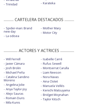
Karateka
Trinidad
CARTELERA DESTACADOS
Spider-man: Brand
Mother Mary
new day
Motor City
La odisea
ACTORES Y ACTRICES
Will Ferrell
Isabelle Carré
Javier Cámara
Rufus Sewell
Josh Brolin
Montserrat Carulla
Michael Peña
Liam Neeson
Catalina Sandino
Nora Navas
Moreno
Aina Clotet
Angelina Jolie
Manuela Vellés
Anya Taylor-Joy
Kenichi Matsuyama
Alejo Sauras
Bridget Moynahan
Romain Duris
Taylor Kitsch
Mila Kunis