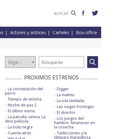
os
Actores y actrices
Carteles
Box-office
PROXIMOS ESTRENOS
La constelación del
Digger
perro
La maleta
Tiempo de victoria
La isla olvidada
Noche de paz 2
Las ciegas hormigas
El último mono
El director
La patrulla canina: La
Los juegos del
dino película
hambre: Amanecer en
La bola negra
la cosecha
Cuenta atrás
Tadeo Jones y la
lámpara maravillosa
Whalefall