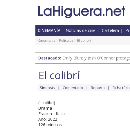
CINEMANÍA:
Noticias de cine
Cartelera
Pr
Cinemanía
> Películas > El colibrí
Destacado:
Emily Blunt y Josh O'Connor protagon
El colibrí
Sinopsis
Comentario
Reparto
Ficha técn
(Il colibrì)
Drama
Francia - Italia
Año: 2022
126 minutos