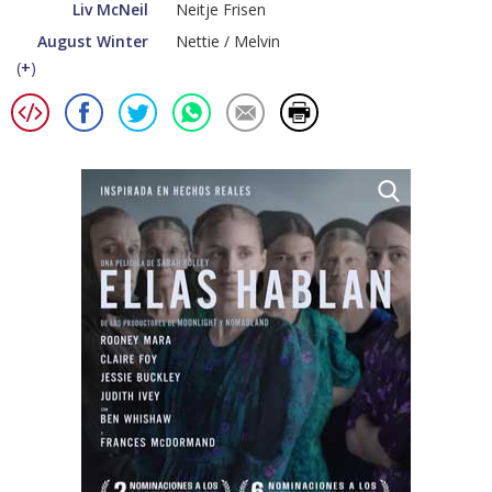
Liv McNeil
Neitje Frisen
August Winter
Nettie / Melvin
(
+
)