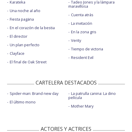
Karateka
Tadeo Jones y la lámpara
maravillosa
Una noche al año
Cuenta atrás
Fiesta pagäna
La invitación
En el corazón de la bestia
En la zona gris
El director
Verity
Un plan perfecto
Tiempo de victoria
Clayface
Resident Evil
El final de Oak Street
CARTELERA DESTACADOS
Spider-man: Brand new day
La patrulla canina: La dino
película
El último mono
Mother Mary
ACTORES Y ACTRICES