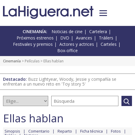
CINEMANÍA:
Noticias de cine
Cartelera
Próximos estrenos
DVD
Avances
Tráilers
Festivales y premios
Actores y actrices
Carteles
Box-office
Cinemanía
> Películas > Ellas hablan
Destacado:
Buzz Lightyear, Woody, Jessie y compañía se
enfrentan a un nuevo reto en 'Toy story 5'
Ellas hablan
Sinopsis
Comentario
Reparto
Ficha técnica
Fotos