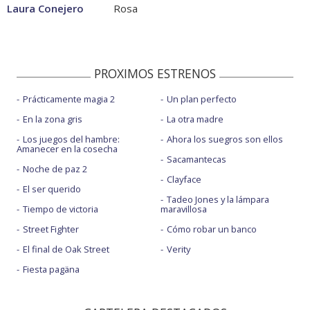
Laura Conejero
Rosa
PROXIMOS ESTRENOS
Prácticamente magia 2
Un plan perfecto
En la zona gris
La otra madre
Los juegos del hambre:
Ahora los suegros son ellos
Amanecer en la cosecha
Sacamantecas
Noche de paz 2
Clayface
El ser querido
Tadeo Jones y la lámpara
Tiempo de victoria
maravillosa
Street Fighter
Cómo robar un banco
El final de Oak Street
Verity
Fiesta pagäna