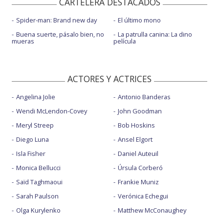
CARTELERA DESTACADOS
Spider-man: Brand new day
El último mono
Buena suerte, pásalo bien, no
La patrulla canina: La dino
mueras
película
ACTORES Y ACTRICES
Angelina Jolie
Antonio Banderas
Wendi McLendon-Covey
John Goodman
Meryl Streep
Bob Hoskins
Diego Luna
Ansel Elgort
Isla Fisher
Daniel Auteuil
Monica Bellucci
Úrsula Corberó
Saïd Taghmaoui
Frankie Muniz
Sarah Paulson
Verónica Echegui
Olga Kurylenko
Matthew McConaughey