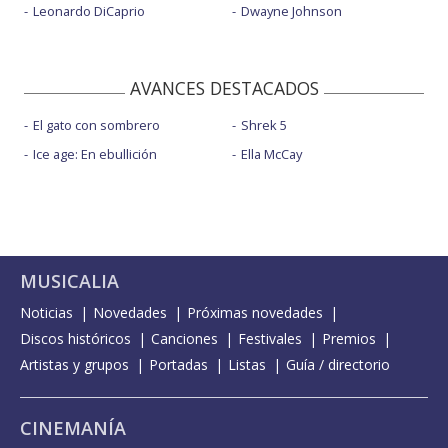
Leonardo DiCaprio
Dwayne Johnson
AVANCES DESTACADOS
El gato con sombrero
Shrek 5
Ice age: En ebullición
Ella McCay
MUSICALIA
Noticias
Novedades
Próximas novedades
Discos históricos
Canciones
Festivales
Premios
Artistas y grupos
Portadas
Listas
Guía / directorio
CINEMANÍA