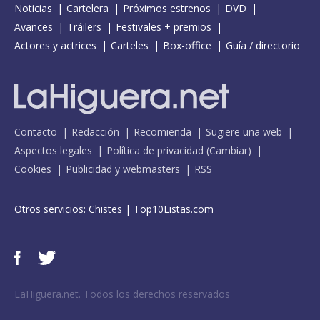
Noticias
Cartelera
Próximos estrenos
DVD
Avances
Tráilers
Festivales + premios
Actores y actrices
Carteles
Box-office
Guía / directorio
Contacto
Redacción
Recomienda
Sugiere una web
Aspectos legales
Política de privacidad
(
Cambiar
)
Cookies
Publicidad y webmasters
RSS
Otros servicios:
Chistes
|
Top10Listas.com
LaHiguera.net. Todos los derechos reservados