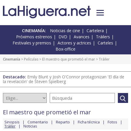
CINEMANÍA:
Noticias de cine
Cartelera
Próximos estrenos
DVD
Avances
Tráilers
Festivales y premios
Actores y actrices
Carteles
Box-office
Cinemanía
> Películas >
El maestro que prometió el mar
> Tráiler
Destacado:
Emily Blunt y Josh O'Connor protagonizan 'El día de
la revelación' de Steven Spielberg
El maestro que prometió el mar
Sinopsis
Comentario
Reparto
Ficha técnica
Fotos
Tráiler
Noticias