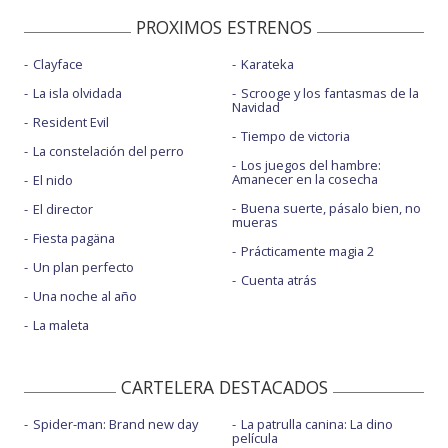
PROXIMOS ESTRENOS
Clayface
Karateka
La isla olvidada
Scrooge y los fantasmas de la
Navidad
Resident Evil
Tiempo de victoria
La constelación del perro
Los juegos del hambre:
Amanecer en la cosecha
El nido
Buena suerte, pásalo bien, no
El director
mueras
Fiesta pagäna
Prácticamente magia 2
Un plan perfecto
Cuenta atrás
Una noche al año
La maleta
CARTELERA DESTACADOS
Spider-man: Brand new day
La patrulla canina: La dino
película