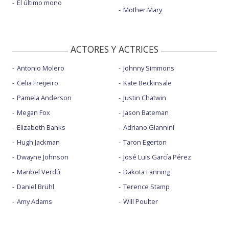
El último mono
Mother Mary
ACTORES Y ACTRICES
Antonio Molero
Johnny Simmons
Celia Freijeiro
Kate Beckinsale
Pamela Anderson
Justin Chatwin
Megan Fox
Jason Bateman
Elizabeth Banks
Adriano Giannini
Hugh Jackman
Taron Egerton
Dwayne Johnson
José Luis García Pérez
Maribel Verdú
Dakota Fanning
Daniel Brühl
Terence Stamp
Amy Adams
Will Poulter