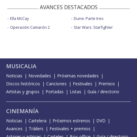
AVANCES DESTACADOS
Ella McCay
Dune: Parte tres
Operación Camarón 2
Star Wars: Starfighter
MUSICALIA
Noticias
Novedades
Próximas novedades
Discos históricos
Canciones
Festivales
Premios
Artistas y grupos
Portadas
Listas
Guía / directorio
CINEMANÍA
Noticias
Cartelera
Próximos estrenos
DVD
Avances
Tráilers
Festivales + premios
Actores y actrices
Carteles
Box-office
Guía / directorio