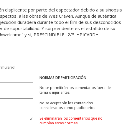
ión displicente por parte del espectador debido a su sinopsis
 aspectos, a las obras de Wes Craven. Aunque de auténtica
l ejecución duradera durante todo el film de sus desconocidos
er de soportabilidad. Y sorprendente es el estallido de su
"Unwelcome" y sí, PRESCINDIBLE. .2/5. ••PICARD••
ormulario!
NORMAS DE PARTICIPACIÓN
No se permitirán los comentarios fuera de
tema ó injuriantes
No se aceptarán los contenidos
considerados como publicitarios
Se eliminarán los comentarios que no
cumplan estas normas