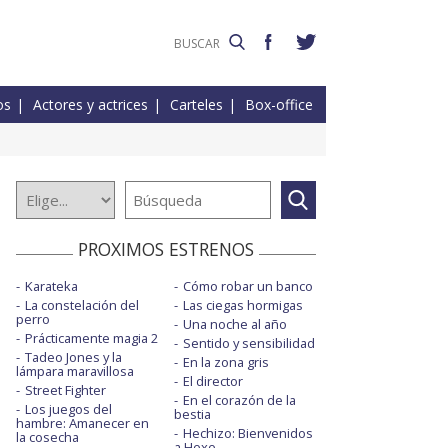
os
Actores y actrices
Carteles
Box-office
PROXIMOS ESTRENOS
Karateka
Cómo robar un banco
La constelación del
Las ciegas hormigas
perro
Una noche al año
Prácticamente magia 2
Sentido y sensibilidad
Tadeo Jones y la
En la zona gris
lámpara maravillosa
El director
Street Fighter
En el corazón de la
Los juegos del
bestia
hambre: Amanecer en
Hechizo: Bienvenidos
la cosecha
a Hexe