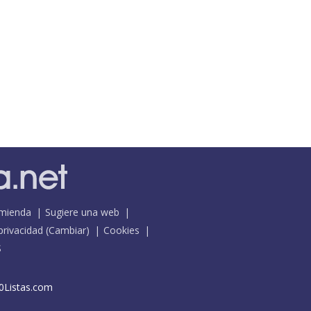
mienda
Sugiere una web
 privacidad
(
Cambiar
)
Cookies
S
0Listas.com