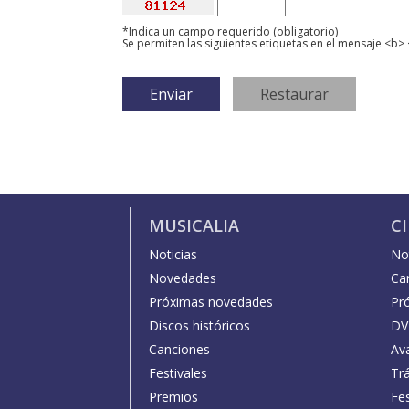
*Indica un campo requerido (obligatorio)
Se permiten las siguientes etiquetas en el mensaje <b> 
MUSICALIA
C
Noticias
Not
Novedades
Car
Próximas novedades
Pr
Discos históricos
DV
Canciones
Av
Festivales
Trá
Premios
Fe