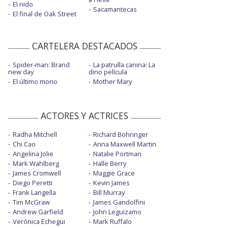
El nido
Sacamantecas
El final de Oak Street
CARTELERA DESTACADOS
Spider-man: Brand
La patrulla canina: La
new day
dino película
El último mono
Mother Mary
ACTORES Y ACTRICES
Radha Mitchell
Richard Bohringer
Chi Cao
Anna Maxwell Martin
Angelina Jolie
Natalie Portman
Mark Wahlberg
Halle Berry
James Cromwell
Maggie Grace
Diego Peretti
Kevin James
Frank Langella
Bill Murray
Tim McGraw
James Gandolfini
Andrew Garfield
John Leguizamo
Verónica Echegui
Mark Ruffalo