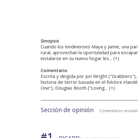
Sinopsis
Cuando los londinenses Maya y Jamie, una pare
rural, aprovechan la oportunidad para escapar 
instalarse en su nuevo hogar les...
(
+
)
Comentario
Escrita y dirigida por Jon Wright ("Grabbers"
historia de terror basada en el folclore irl
One”), Douglas Booth (“Loving...
(
+
)
Sección de opinión
Comentarios enviado
#1