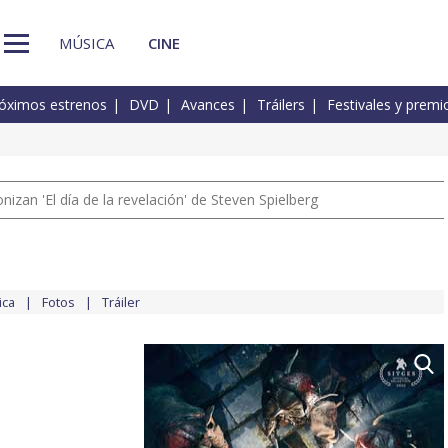
MÚSICA
CINE
óximos estrenos
DVD
Avances
Tráilers
Festivales y premi
izan 'El día de la revelación' de Steven Spielberg
ica
Fotos
Tráiler