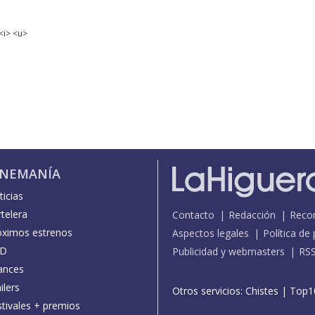
<i> <u>
INEMANÍA
icias
telera
Contacto
Redacción
Reco
óximos estrenos
Aspectos legales
Política de
D
Publicidad y webmasters
RS
ances
ilers
Otros servicios:
Chistes
|
Top1
stivales + premios