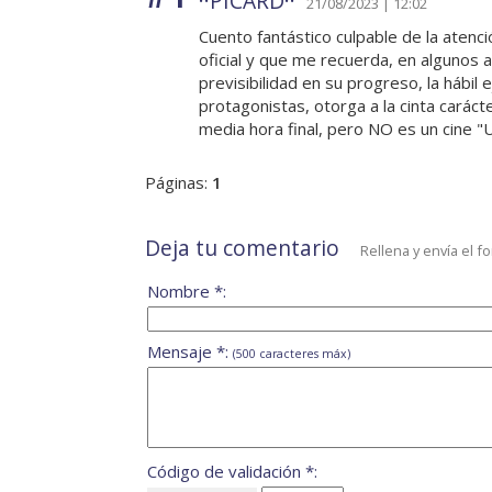
··PICARD··
21/08/2023 | 12:02
Cuento fantástico culpable de la atenc
oficial y que me recuerda, en algunos
previsibilidad en su progreso, la hábi
protagonistas, otorga a la cinta caráct
media hora final, pero NO es un cine 
Páginas:
1
Deja tu comentario
Rellena y envía el f
Nombre *:
Mensaje *:
(500 caracteres máx)
Código de validación *: