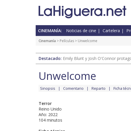
CINEMANÍA:
Noticias de cine
Cartelera
Pr
Cinemanía
> Películas > Unwelcome
Destacado:
Emily Blunt y Josh O'Connor protagon
Unwelcome
Sinopsis
Comentario
Reparto
Ficha técn
Terror
Reino Unido
Año: 2022
104 minutos