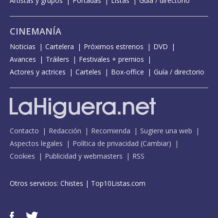
Artistas y grupos
Portadas
Listas
Guía / directorio
CINEMANÍA
Noticias
Cartelera
Próximos estrenos
DVD
Avances
Tráilers
Festivales + premios
Actores y actrices
Carteles
Box-office
Guía / directorio
Contacto
Redacción
Recomienda
Sugiere una web
Aspectos legales
Política de privacidad
(
Cambiar
)
Cookies
Publicidad y webmasters
RSS
Otros servicios:
Chistes
|
Top10Listas.com