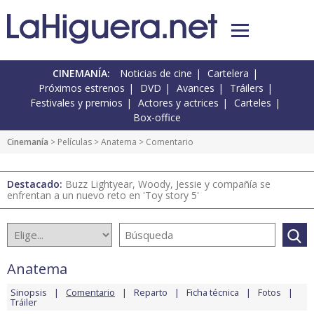
CINEMANÍA:
Noticias de cine
Cartelera
Próximos estrenos
DVD
Avances
Tráilers
Festivales y premios
Actores y actrices
Carteles
Box-office
Cinemanía
> Películas >
Anatema
> Comentario
Destacado:
Buzz Lightyear, Woody, Jessie y compañía se
enfrentan a un nuevo reto en 'Toy story 5'
Anatema
Sinopsis
Comentario
Reparto
Ficha técnica
Fotos
Tráiler