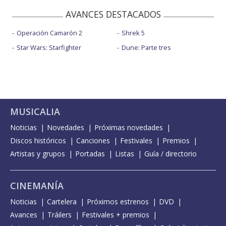
AVANCES DESTACADOS
Operación Camarón 2
Shrek 5
Star Wars: Starfighter
Dune: Parte tres
MUSICALIA
Noticias
Novedades
Próximas novedades
Discos históricos
Canciones
Festivales
Premios
Artistas y grupos
Portadas
Listas
Guía / directorio
CINEMANÍA
Noticias
Cartelera
Próximos estrenos
DVD
Avances
Tráilers
Festivales + premios