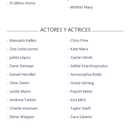
El último mono
Mother Mary
ACTORES Y ACTRICES
Manuela Vellés
Chris Pine
Zoe Lister-Jones
Kate Mara
Julián López
Ciarán Hinds
Dane DeHaan
Adèle Exarchopoulos
Daniel Hendler
Annasophia Robb
Clive Owen
Greta Gerwig
Leslie Mann
Pepón Nieto
Andrew Tarbet
Kira Miró
Charlie Hunnam
Taylor Swift
Elmar Wepper
Sara Sálamo