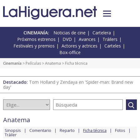
CINEMANÍA:
Noticias de cine
Cartelera
Próximos estrenos
DVD
Avances
Tráilers
Festivales y premios
Actores y actrices
Carteles
Box-office
Cinemanía
> Películas >
Anatema
> Ficha técnica
Destacado:
Tom Holland y Zendaya en 'Spider-man: Brand new
day'
Anatema
Sinopsis
Comentario
Reparto
Ficha técnica
Fotos
Tráiler