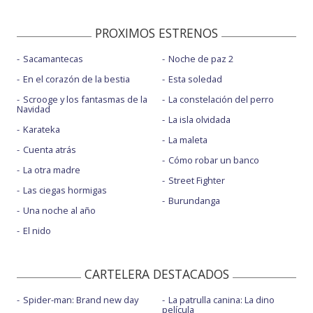
PROXIMOS ESTRENOS
Sacamantecas
Noche de paz 2
En el corazón de la bestia
Esta soledad
Scrooge y los fantasmas de la
La constelación del perro
Navidad
La isla olvidada
Karateka
La maleta
Cuenta atrás
Cómo robar un banco
La otra madre
Street Fighter
Las ciegas hormigas
Burundanga
Una noche al año
El nido
CARTELERA DESTACADOS
Spider-man: Brand new day
La patrulla canina: La dino
película