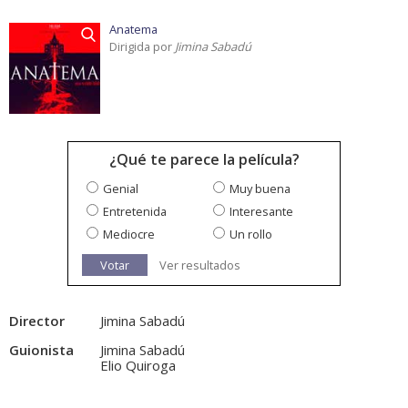
Anatema
Dirigida por
Jimina Sabadú
¿Qué te parece la película?
Genial
Muy buena
Entretenida
Interesante
Mediocre
Un rollo
Votar
Ver resultados
Director
Jimina Sabadú
Guionista
Jimina Sabadú
Elio Quiroga