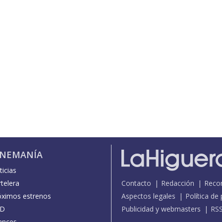
INEMANÍA
icias
telera
Contacto
Redacción
Reco
óximos estrenos
Aspectos legales
Política de
D
Publicidad y webmasters
RS
ances