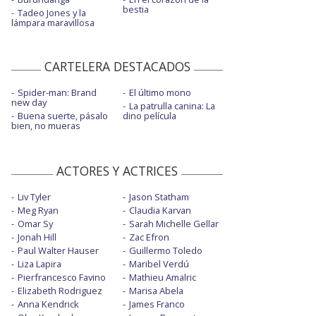
bestia
Tadeo Jones y la
lámpara maravillosa
CARTELERA DESTACADOS
Spider-man: Brand
El último mono
new day
La patrulla canina: La
Buena suerte, pásalo
dino película
bien, no mueras
ACTORES Y ACTRICES
Liv Tyler
Jason Statham
Meg Ryan
Claudia Karvan
Omar Sy
Sarah Michelle Gellar
Jonah Hill
Zac Efron
Paul Walter Hauser
Guillermo Toledo
Liza Lapira
Maribel Verdú
Pierfrancesco Favino
Mathieu Amalric
Elizabeth Rodriguez
Marisa Abela
Anna Kendrick
James Franco