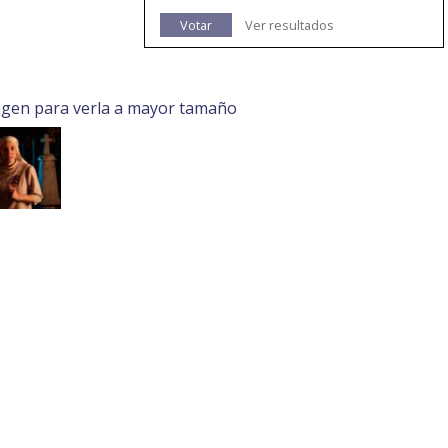
Votar
Ver resultados
agen para verla a mayor tamaño