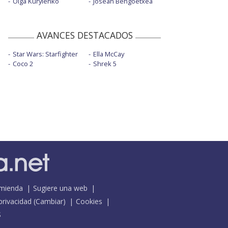
Olga Kurylenko
Josean Bengoetxea
AVANCES DESTACADOS
Star Wars: Starfighter
Ella McCay
Coco 2
Shrek 5
mienda
Sugiere una web
 privacidad
(
Cambiar
)
Cookies
S