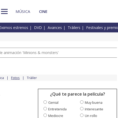
MÚSICA
CINE
óximos estrenos
DVD
Avances
Tráilers
Festivales y premi
a de animación 'Minions & monsters'
ica
Fotos
Tráiler
¿Qué te parece la película?
Genial
Muy buena
Entretenida
Interesante
Mediocre
Un rollo