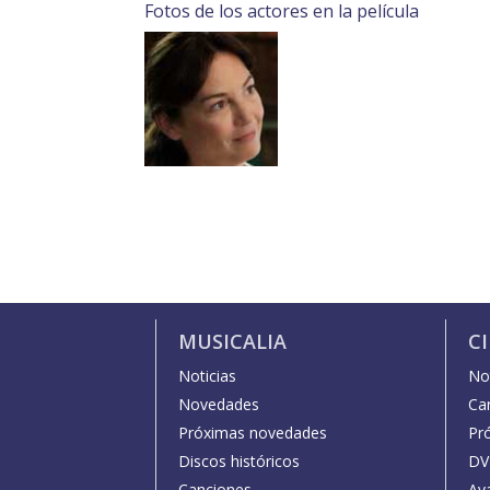
Fotos de los actores en la película
MUSICALIA
C
Noticias
Not
Novedades
Car
Próximas novedades
Pr
Discos históricos
DV
Canciones
Av