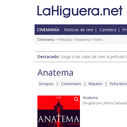
CINEMANÍA:
Noticias de cine
Cartelera
Pr
Cinemanía
> Películas >
Anatema
> Fotos
Destacado:
Llega a las salas de cine la películ
Anatema
Sinopsis
Comentario
Reparto
Ficha técn
Anatema
Dirigida por
Jimina Sabadú