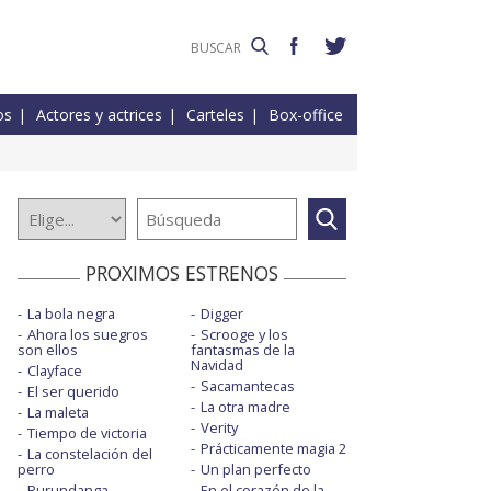
os
Actores y actrices
Carteles
Box-office
PROXIMOS ESTRENOS
La bola negra
Digger
Ahora los suegros
Scrooge y los
son ellos
fantasmas de la
Navidad
Clayface
Sacamantecas
El ser querido
La otra madre
La maleta
Verity
Tiempo de victoria
Prácticamente magia 2
La constelación del
perro
Un plan perfecto
Burundanga
En el corazón de la