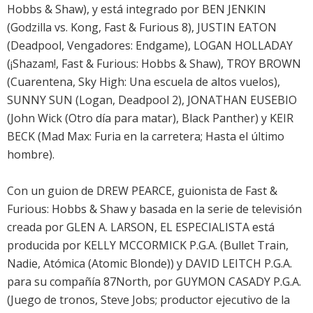
Hobbs & Shaw), y está integrado por BEN JENKIN
(Godzilla vs. Kong, Fast & Furious 8), JUSTIN EATON
(Deadpool, Vengadores: Endgame), LOGAN HOLLADAY
(¡Shazam!, Fast & Furious: Hobbs & Shaw), TROY BROWN
(Cuarentena, Sky High: Una escuela de altos vuelos),
SUNNY SUN (Logan, Deadpool 2), JONATHAN EUSEBIO
(John Wick (Otro día para matar), Black Panther) y KEIR
BECK (Mad Max: Furia en la carretera; Hasta el último
hombre).
Con un guion de DREW PEARCE, guionista de Fast &
Furious: Hobbs & Shaw y basada en la serie de televisión
creada por GLEN A. LARSON, EL ESPECIALISTA está
producida por KELLY MCCORMICK P.G.A. (Bullet Train,
Nadie, Atómica (Atomic Blonde)) y DAVID LEITCH P.G.A.
para su compañía 87North, por GUYMON CASADY P.G.A.
(Juego de tronos, Steve Jobs; productor ejecutivo de la