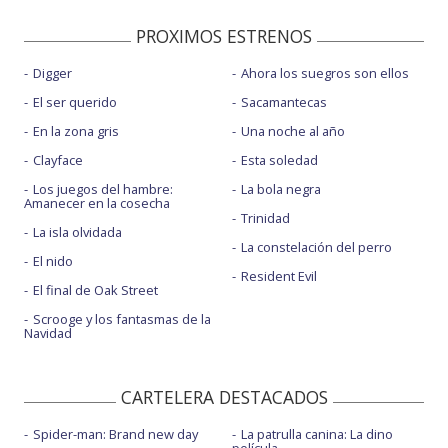
PROXIMOS ESTRENOS
Digger
Ahora los suegros son ellos
El ser querido
Sacamantecas
En la zona gris
Una noche al año
Clayface
Esta soledad
Los juegos del hambre:
La bola negra
Amanecer en la cosecha
Trinidad
La isla olvidada
La constelación del perro
El nido
Resident Evil
El final de Oak Street
Scrooge y los fantasmas de la
Navidad
CARTELERA DESTACADOS
Spider-man: Brand new day
La patrulla canina: La dino
película