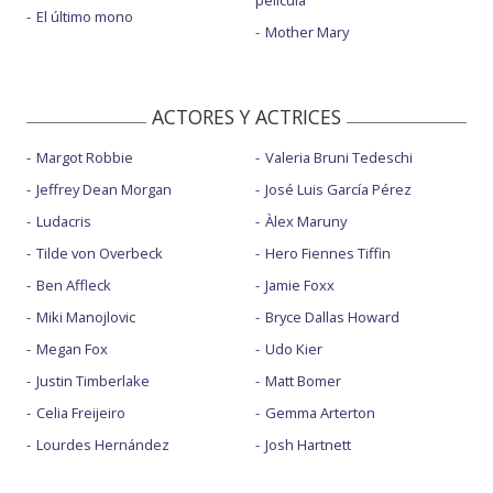
El último mono
Mother Mary
ACTORES Y ACTRICES
Margot Robbie
Valeria Bruni Tedeschi
Jeffrey Dean Morgan
José Luis García Pérez
Ludacris
Àlex Maruny
Tilde von Overbeck
Hero Fiennes Tiffin
Ben Affleck
Jamie Foxx
Miki Manojlovic
Bryce Dallas Howard
Megan Fox
Udo Kier
Justin Timberlake
Matt Bomer
Celia Freijeiro
Gemma Arterton
Lourdes Hernández
Josh Hartnett