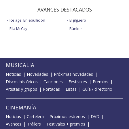
AVANCES DESTACADOS
Ice age: En ebullición
El jilguero
Ella McCay
Búnker
MUSICALIA
Noticias
Novedades
Próximas novedades
Discos históricos
Canciones
Festivales
Premios
Artistas y grupos
Portadas
Listas
Guía / directorio
CINEMANÍA
Noticias
Cartelera
Próximos estrenos
DVD
Avances
Tráilers
Festivales + premios