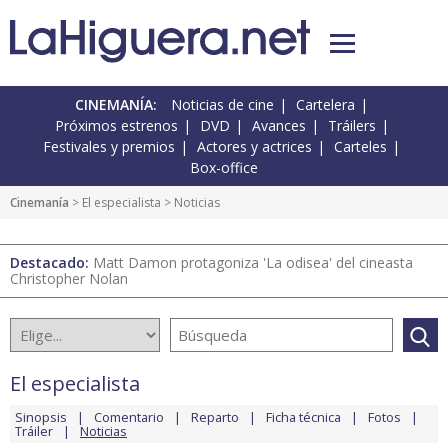
CINEMANÍA:
Noticias de cine
Cartelera
Próximos estrenos
DVD
Avances
Tráilers
Festivales y premios
Actores y actrices
Carteles
Box-office
Cinemanía
>
El especialista
> Noticias
Destacado:
Matt Damon protagoniza 'La odisea' del cineasta
Christopher Nolan
El especialista
Sinopsis
Comentario
Reparto
Ficha técnica
Fotos
Tráiler
Noticias