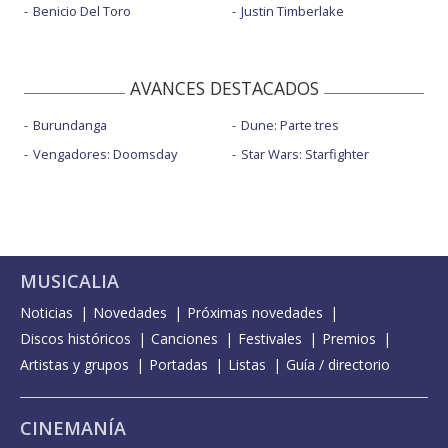
Benicio Del Toro
Justin Timberlake
AVANCES DESTACADOS
Burundanga
Dune: Parte tres
Vengadores: Doomsday
Star Wars: Starfighter
MUSICALIA
Noticias
Novedades
Próximas novedades
Discos históricos
Canciones
Festivales
Premios
Artistas y grupos
Portadas
Listas
Guía / directorio
CINEMANÍA