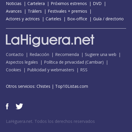
Noticias
Cartelera
Próximos estrenos
DVD
Avances
Tráilers
Festivales + premios
Actores y actrices
Carteles
Box-office
Guía / directorio
Contacto
Redacción
Recomienda
Sugiere una web
Aspectos legales
Política de privacidad
(
Cambiar
)
Cookies
Publicidad y webmasters
RSS
Otros servicios:
Chistes
|
Top10Listas.com
LaHiguera.net. Todos los derechos reservados