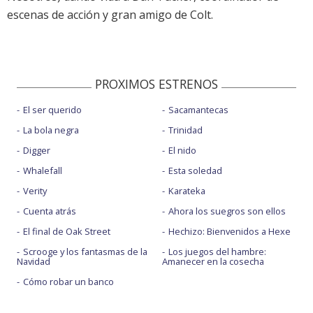
escenas de acción y gran amigo de Colt.
PROXIMOS ESTRENOS
El ser querido
Sacamantecas
La bola negra
Trinidad
Digger
El nido
Whalefall
Esta soledad
Verity
Karateka
Cuenta atrás
Ahora los suegros son ellos
El final de Oak Street
Hechizo: Bienvenidos a Hexe
Scrooge y los fantasmas de la
Los juegos del hambre:
Navidad
Amanecer en la cosecha
Cómo robar un banco