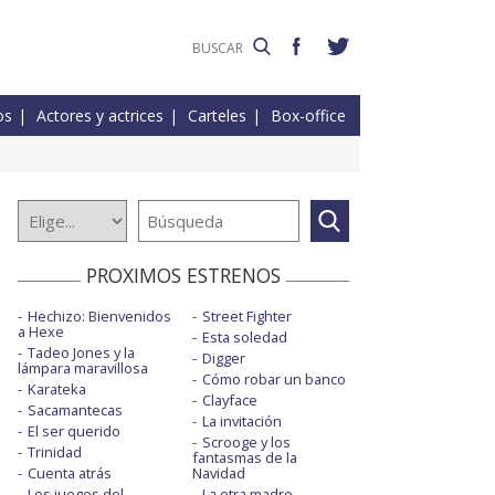
os
Actores y actrices
Carteles
Box-office
PROXIMOS ESTRENOS
Hechizo: Bienvenidos
Street Fighter
a Hexe
Esta soledad
Tadeo Jones y la
Digger
lámpara maravillosa
Cómo robar un banco
Karateka
Clayface
Sacamantecas
La invitación
El ser querido
Scrooge y los
Trinidad
fantasmas de la
Cuenta atrás
Navidad
Los juegos del
La otra madre