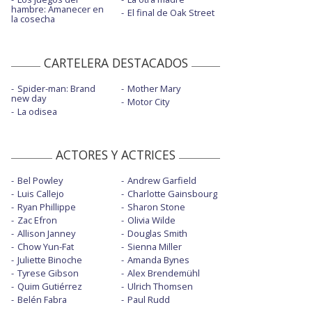
hambre: Amanecer en
El final de Oak Street
la cosecha
CARTELERA DESTACADOS
Spider-man: Brand
Mother Mary
new day
Motor City
La odisea
ACTORES Y ACTRICES
Bel Powley
Andrew Garfield
Luis Callejo
Charlotte Gainsbourg
Ryan Phillippe
Sharon Stone
Zac Efron
Olivia Wilde
Allison Janney
Douglas Smith
Chow Yun-Fat
Sienna Miller
Juliette Binoche
Amanda Bynes
Tyrese Gibson
Alex Brendemühl
Quim Gutiérrez
Ulrich Thomsen
Belén Fabra
Paul Rudd