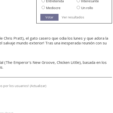
Entretenida
Interesante
Mediocre
Un rollo
Votar
Ver resultados
 Chris Pratt), el gato casero que odia los lunes y que adora la
 el salvaje mundo exterior! Tras una inesperada reunión con su
ndal (The Emperor's New Groove, Chicken Little), basada en los
s.
s por los usuarios!
(
Actualizar
)