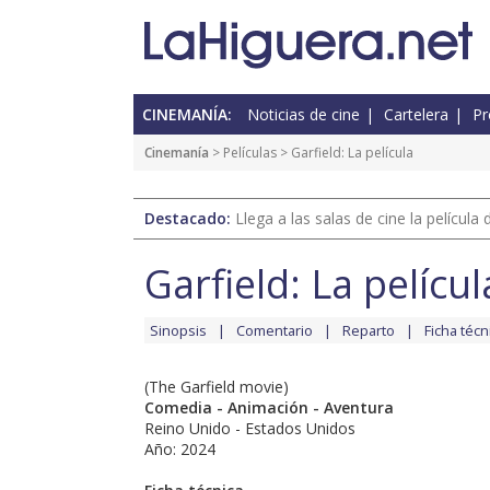
CINEMANÍA:
Noticias de cine
Cartelera
Pr
Cinemanía
> Películas > Garfield: La película
Destacado:
Llega a las salas de cine la películ
Garfield: La películ
Sinopsis
Comentario
Reparto
Ficha técn
(The Garfield movie)
Comedia - Animación - Aventura
Reino Unido - Estados Unidos
Año: 2024