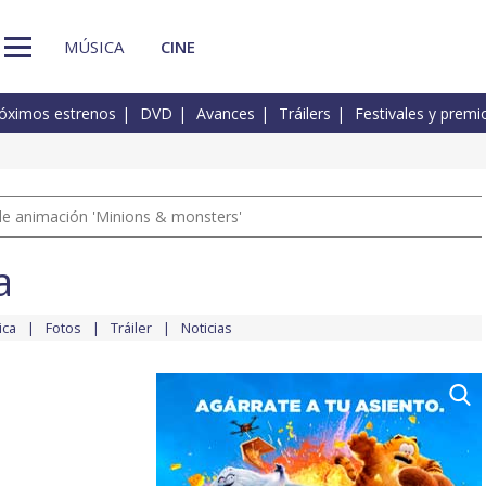
MÚSICA
CINE
óximos estrenos
DVD
Avances
Tráilers
Festivales y premi
a de animación 'Minions & monsters'
a
ica
Fotos
Tráiler
Noticias